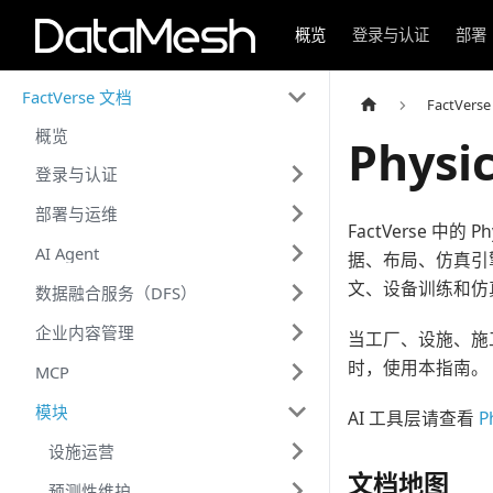
概览
登录与认证
部署
FactVerse 文档
FactVers
概览
Physic
登录与认证
部署与运维
FactVerse 
AI Agent
据、布局、仿真引
文、设备训练和仿
数据融合服务（DFS）
企业内容管理
当工厂、设施、施
时，使用本指南。
MCP
模块
AI 工具层请查看
P
设施运营
文档地图
预测性维护