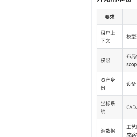
要求
租户上
模型
下文
布局
权限
sco
资产身
设备
份
坐标系
CA
统
工艺
源数据
成路