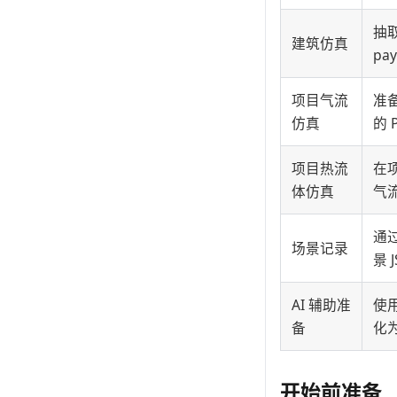
抽取
建筑仿真
pa
项目气流
准
仿真
的 
项目热流
在
体仿真
气
通过
场景记录
景 
AI 辅助准
使
备
化
开始前准备