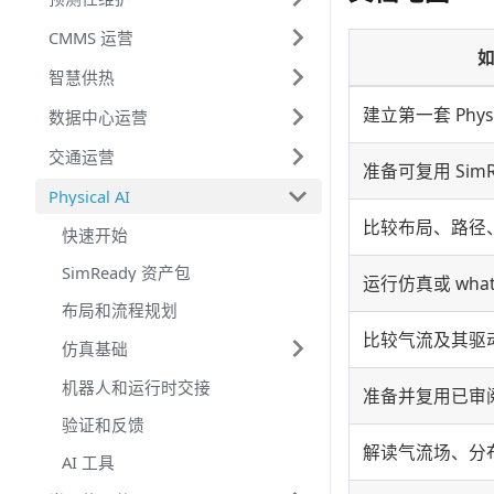
CMMS 运营
智慧供热
建立第一套 Physi
数据中心运营
交通运营
准备可复用 SimR
Physical AI
比较布局、路径
快速开始
SimReady 资产包
运行仿真或 what-
布局和流程规划
比较气流及其驱
仿真基础
机器人和运行时交接
准备并复用已审
验证和反馈
解读气流场、分
AI 工具