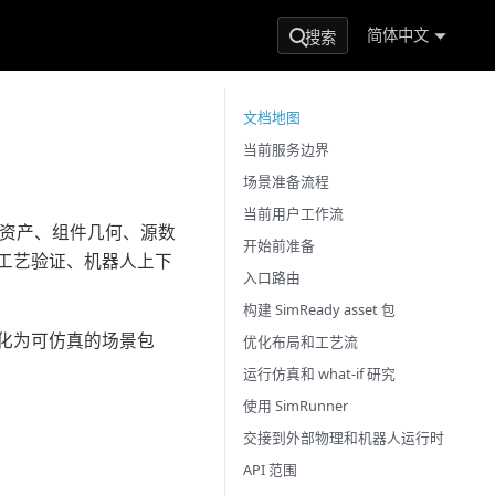
简体中文
搜索
文档地图
当前服务边界
场景准备流程
当前用户工作流
：模型资产、组件几何、源数
开始前准备
工艺验证、机器人上下
入口路由
构建 SimReady asset 包
转化为可仿真的场景包
优化布局和工艺流
运行仿真和 what-if 研究
使用 SimRunner
交接到外部物理和机器人运行时
API 范围