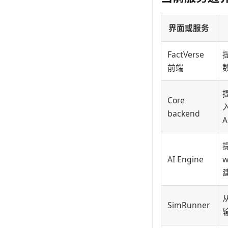
界面或服务
FactVerse
前端
Core
backend
A
AI Engine
建
SimRunner