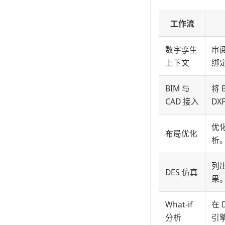
工作流
数字孪生
审
上下文
绑
BIM 与
将 
CAD 接入
D
优
布局优化
析
列
DES 仿真
果
What-if
在 
分析
引