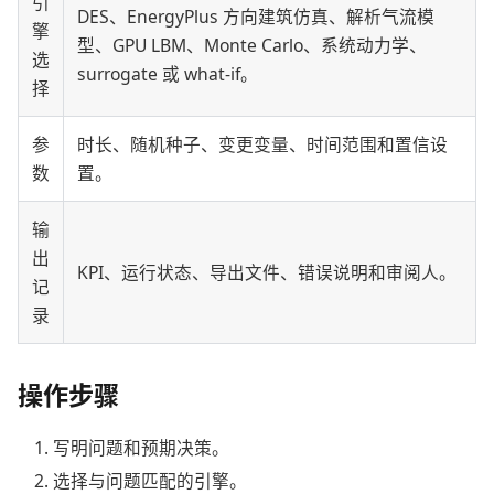
引
DES、EnergyPlus 方向建筑仿真、解析气流模
擎
型、GPU LBM、Monte Carlo、系统动力学、
选
surrogate 或 what-if。
择
参
时长、随机种子、变更变量、时间范围和置信设
数
置。
输
出
KPI、运行状态、导出文件、错误说明和审阅人。
记
录
操作步骤
写明问题和预期决策。
选择与问题匹配的引擎。