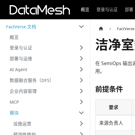
概览
登录与认证
部署
FactVerse 文档
FactVers
概览
洁净室
登录与认证
部署与运维
在 SemiOps
AI Agent
用。
数据融合服务（DFS）
前提条件
企业内容管理
MCP
要求
模块
来源负责人
设施运营
预测性维护