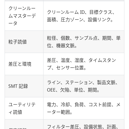
クリーンルー
クリーンルーム ID、目標クラス、
ムマスターデ
面積、圧力ゾーン、設備リンク。
ータ
粒径、個数、サンプル点、期間、単
粒子読値
位、機器文脈。
差圧、温度、湿度、タイムスタン
差圧と環境
プ、センサー位置。
ライン、ステーション、製品文脈、
SMT 記録
OEE、欠陥、単位、期間。
ユーティリテ
電力、冷却、負荷、コスト前提、メ
ィ読値
ーター範囲。
フィルター差圧、設備状態、計画、