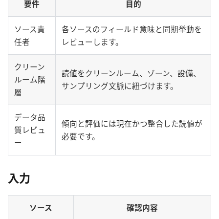
要件
目的
ソース責
各ソースのフィールド意味と同期挙動を
任者
レビューします。
クリーン
読値をクリーンルーム、ゾーン、設備、
ルーム階
サンプリング文脈に紐づけます。
層
データ品
傾向と評価には現在かつ整合した読値が
質レビュ
必要です。
ー
入力
ソース
確認内容