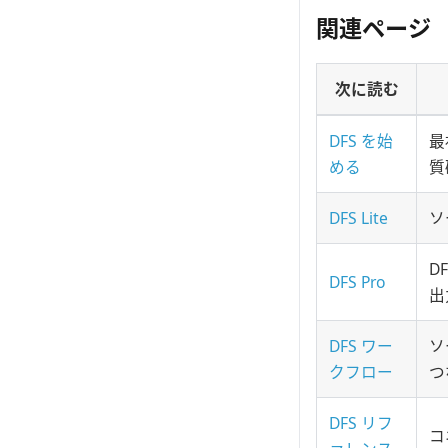
関連ページ
次に読む
DFS を始
最
める
質
DFS Lite
ソ
D
DFS Pro
出
DFS ワー
ソ
クフロー
つ
DFS リフ
コ