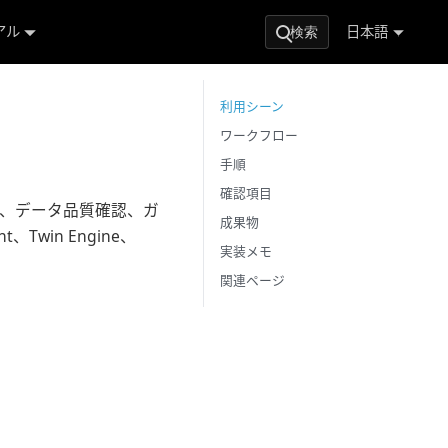
アル
日本語
検索
利用シーン
ワークフロー
手順
確認項目
ピング、データ品質確認、ガ
成果物
、Twin Engine、
実装メモ
関連ページ