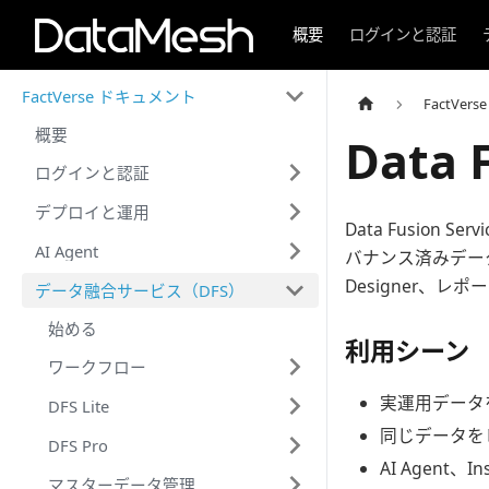
概要
ログインと認証
FactVerse ドキュメント
FactVe
概要
Data F
ログインと認証
デプロイと運用
Data Fusio
AI Agent
バナンス済みデータセッ
Designer、
データ融合サービス（DFS）
始める
利用シーン
ワークフロー
実運用データ
DFS Lite
同じデータを
DFS Pro
AI Agent、
マスターデータ管理