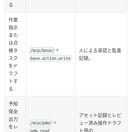
る
作業
指示
また
は点
+
検タ
人による承認と監査
/mcp/base/
スク
記録。
base.action.write
をド
ラフ
トす
る
予知
保全
アセット記録とレビ
出力
+
ュー済み操作ドラフ
/mcp/pdm/
をレ
ト用の
pdm.read