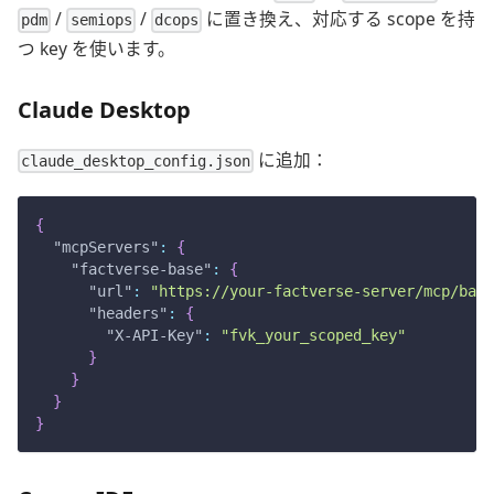
/
/
に置き換え、対応する scope を持
pdm
semiops
dcops
つ key を使います。
Claude Desktop
に追加：
claude_desktop_config.json
{
"mcpServers"
:
{
"factverse-base"
:
{
"url"
:
"https://your-factverse-server/mcp/base
"headers"
:
{
"X-API-Key"
:
"fvk_your_scoped_key"
}
}
}
}