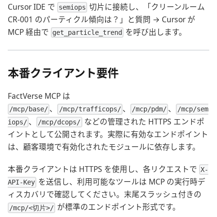
Cursor IDE で
切片に接続し、「クリーンルーム
semiops
CR-001 のパーティクル傾向は？」と質問 → Cursor が
MCP 経由で
を呼び出します。
get_particle_trend
本番クライアント要件
FactVerse MCP は
、
、
、
/mcp/base/
/mcp/trafficops/
/mcp/pdm/
/mcp/sem
、
などの管理された HTTPS エンドポ
iops/
/mcp/dcops/
イントとして公開されます。実際に有効なエンドポイント
は、顧客環境で有効化されたモジュールに依存します。
本番クライアントは HTTPS を使用し、各リクエストで
X-
を送信し、利用可能なツールは MCP の実行時デ
API-Key
ィスカバリで確認してください。末尾スラッシュ付きの
が標準のエンドポイント形式です。
/mcp/<切片>/