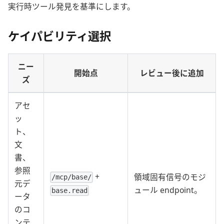
実行時ツール発見を基準にします。
ケイパビリティ選択
ニー
開始点
レビュー後に追加
ズ
アセ
ッ
ト、
文
書、
参照
+
領域固有信号のモジ
/mcp/base/
元デ
ュール endpoint。
base.read
ータ
のコ
ンテ