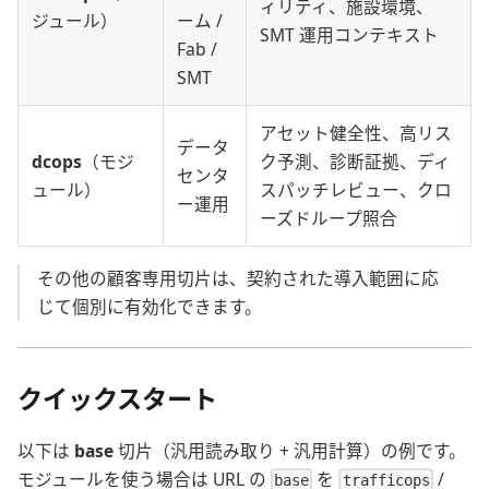
ィリティ、施設環境、
ジュール）
ーム /
SMT 運用コンテキスト
Fab /
SMT
アセット健全性、高リス
データ
dcops
（モジ
ク予測、診断証拠、ディ
センタ
ュール）
スパッチレビュー、クロ
ー運用
ーズドループ照合
その他の顧客専用切片は、契約された導入範囲に応
じて個別に有効化できます。
クイックスタート
以下は
base
切片（汎用読み取り + 汎用計算）の例です。
モジュールを使う場合は URL の
を
/
base
trafficops