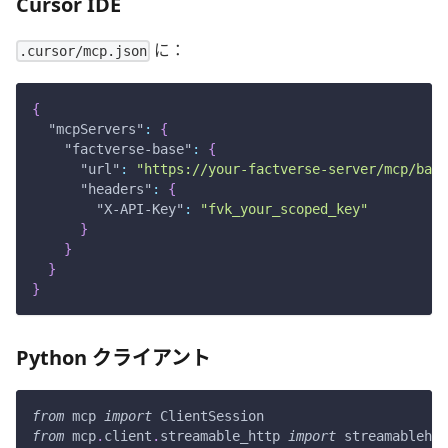
Cursor IDE
に：
.cursor/mcp.json
{
"mcpServers"
:
{
"factverse-base"
:
{
"url"
:
"https://your-factverse-server/mcp/base
"headers"
:
{
"X-API-Key"
:
"fvk_your_scoped_key"
}
}
}
}
Python クライアント
from
 mcp 
import
 ClientSession
from
 mcp
.
client
.
streamable_http 
import
 streamablehtt