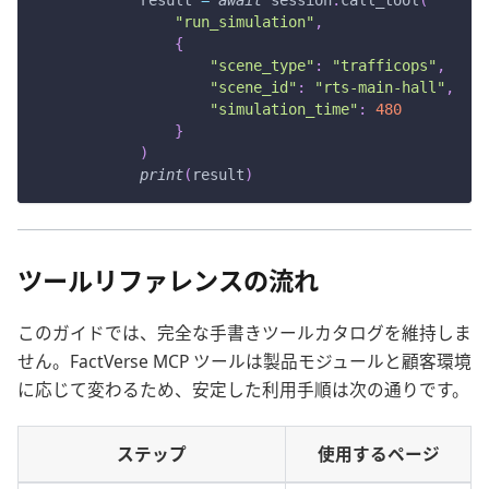
            result 
=
await
 session
.
call_tool
(
"run_simulation"
,
{
"scene_type"
:
"trafficops"
,
"scene_id"
:
"rts-main-hall"
,
"simulation_time"
:
480
}
)
print
(
result
)
ツールリファレンスの流れ
このガイドでは、完全な手書きツールカタログを維持しま
せん。FactVerse MCP ツールは製品モジュールと顧客環境
に応じて変わるため、安定した利用手順は次の通りです。
ステップ
使用するページ