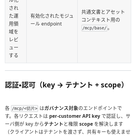
ル化
され
共通文書とアセット
た運
有効化されたモジュ
コンテキスト用の
用領
ール endpoint
。
/mcp/base/
域を
レビ
ュー
する
認証・認可（key → テナント + scope）
各
は
ガバナンス対象
のエンドポイントで
/mcp/<切片>
す。各リクエストは
per-customer API key
で認証し、サ
ーバ側が key から
テナント
と権限
scope
を解決します
（クライアントはテナントを渡さず、共有キーも使えませ