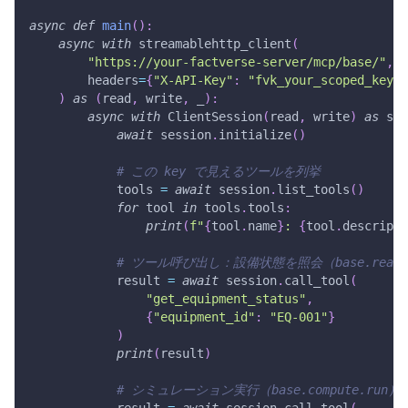
async
def
main
(
)
:
async
with
 streamablehttp_client
(
"https://your-factverse-server/mcp/base/"
,
        headers
=
{
"X-API-Key"
:
"fvk_your_scoped_key"
}
)
as
(
read
,
 write
,
 _
)
:
async
with
 ClientSession
(
read
,
 write
)
as
 ses
await
 session
.
initialize
(
)
# この key で見えるツールを列挙
            tools 
=
await
 session
.
list_tools
(
)
for
 tool 
in
 tools
.
tools
:
print
(
f"
{
tool
.
name
}
: 
{
tool
.
descripti
# ツール呼び出し：設備状態を照会（base.read
            result 
=
await
 session
.
call_tool
(
"get_equipment_status"
,
{
"equipment_id"
:
"EQ-001"
}
)
print
(
result
)
# シミュレーション実行（base.compute.run）