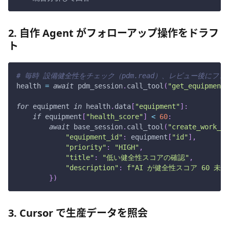
2. 自作 Agent がフォローアップ操作をドラフ
ト
# 毎時 設備健全性をチェック（pdm.read）、レビュー後にフォロー
health 
=
await
 pdm_session
.
call_tool
(
"get_equipment
for
 equipment 
in
 health
.
data
[
"equipment"
]
:
if
 equipment
[
"health_score"
]
<
60
:
await
 base_session
.
call_tool
(
"create_work_or
"equipment_id"
:
 equipment
[
"id"
]
,
"priority"
:
"HIGH"
,
"title"
:
"低い健全性スコアの確認"
,
"description"
:
f"AI が健全性スコア 60 未
}
)
3. Cursor で生産データを照会