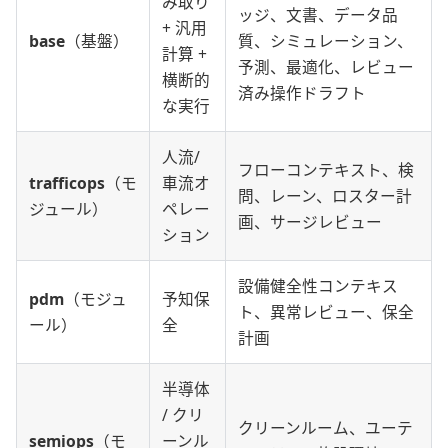
み取り
ッジ、文書、データ品
+ 汎用
base
（基盤）
質、シミュレーション、
計算 +
予測、最適化、レビュー
横断的
済み操作ドラフト
な実行
人流/
フローコンテキスト、検
trafficops
（モ
車流オ
問、レーン、ロスター計
ジュール）
ペレー
画、サージレビュー
ション
設備健全性コンテキス
pdm
（モジュ
予知保
ト、異常レビュー、保全
ール）
全
計画
半導体
/ クリ
クリーンルーム、ユーテ
semiops
（モ
ーンル