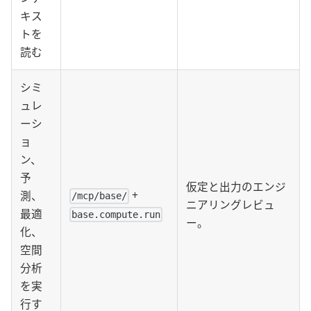
キス
トを
読む
シミ
ュレ
ーシ
ョ
ン、
予
仮定と出力のエンジ
+
測、
/mcp/base/
ニアリングレビュ
最適
base.compute.run
ー。
化、
空間
分析
を実
行す