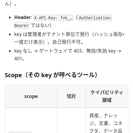
ん）。
Header
:
（
X-API-Key: fvk_…
Authorization:
ではない）
Bearer
key は管理者がテナント単位で発行（ハッシュ保存・
一度だけ表示）。自己発行不可。
key なし → ゲートウェイで 403、無効/失効 key →
401。
Scope（その key が呼べるツール）
ケイパビリティ
scope
切片
領域
資産、ナレッ
ジ、文書、コネ
クタ、データ品