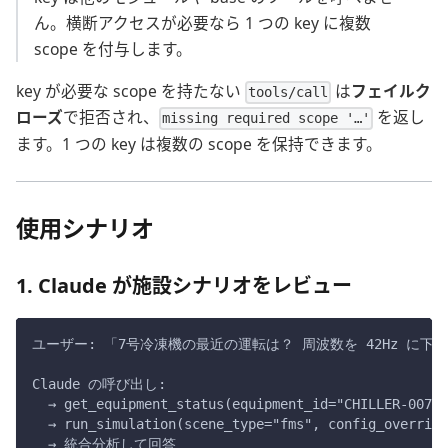
ん。横断アクセスが必要なら 1 つの key に複数
scope を付与します。
key が必要な scope を持たない
は
フェイルク
tools/call
ローズ
で拒否され、
を返し
missing required scope '…'
ます。1 つの key は複数の scope を保持できます。
使用シナリオ
1. Claude が施設シナリオをレビュー
ユーザー: 「7号冷凍機の最近の運転は？ 周波数を 42Hz に下
Claude の呼び出し:
  → get_equipment_status(equipment_id="CHILLER-007")
  → run_simulation(scene_type="fms", config_overrid
  → 統合分析して回答