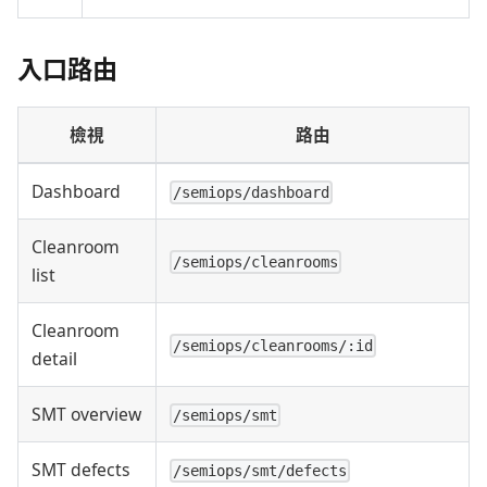
入口路由
檢視
路由
Dashboard
/semiops/dashboard
Cleanroom
/semiops/cleanrooms
list
Cleanroom
/semiops/cleanrooms/:id
detail
SMT overview
/semiops/smt
SMT defects
/semiops/smt/defects