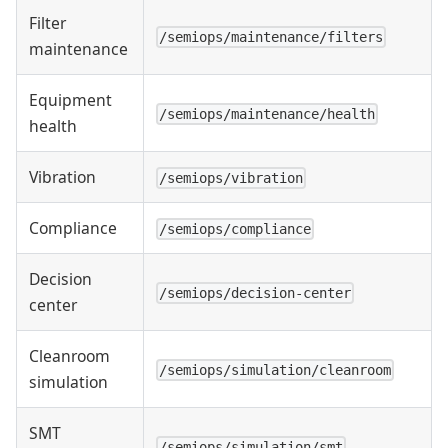
Filter
/semiops/maintenance/filters
maintenance
Equipment
/semiops/maintenance/health
health
Vibration
/semiops/vibration
Compliance
/semiops/compliance
Decision
/semiops/decision-center
center
Cleanroom
/semiops/simulation/cleanroom
simulation
SMT
/semiops/simulation/smt