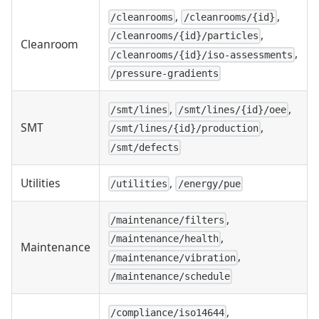
,
,
/cleanrooms
/cleanrooms/{id}
,
/cleanrooms/{id}/particles
Cleanroom
,
/cleanrooms/{id}/iso-assessments
/pressure-gradients
,
,
/smt/lines
/smt/lines/{id}/oee
SMT
,
/smt/lines/{id}/production
/smt/defects
Utilities
,
/utilities
/energy/pue
,
/maintenance/filters
,
/maintenance/health
Maintenance
,
/maintenance/vibration
/maintenance/schedule
,
/compliance/iso14644