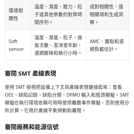
溫度、濕度、壓力、粒
成對相關性、强
環境相
子或其他參數的對齊時
相關項和生成洞
關性
間序列。
察。
溫度、濕度、粒子、換
Soft
AMC、露點和濾
氣次數、潔淨室年齡、
sensor
網負載估計。
濾網壓降和執行小時。
審閱 SMT 產線表現
使用 SMT 檢視把設備上下文與產線表現連接起來：查看
OEE、缺陷記錄、缺陷分類、DPMO 輸入和瓶颈模擬。SMT
模擬在執行環境依賴可用時使用離散事件模擬，否則使用分
析計算。它用於產線平衡規劃和審閱。
審閱廠務和能源信號