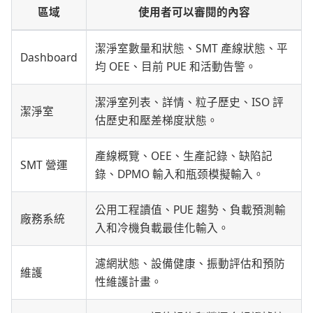
區域
使用者可以審閱的內容
潔淨室數量和狀態、SMT 產線狀態、平
Dashboard
均 OEE、目前 PUE 和活動告警。
潔淨室列表、詳情、粒子歷史、ISO 評
潔淨室
估歷史和壓差梯度狀態。
產線概覽、OEE、生產記錄、缺陷記
SMT 營運
錄、DPMO 輸入和瓶颈模擬輸入。
公用工程讀值、PUE 趨勢、負載預測輸
廠務系統
入和冷機負載最佳化輸入。
濾網狀態、設備健康、振動評估和預防
維護
性維護計畫。