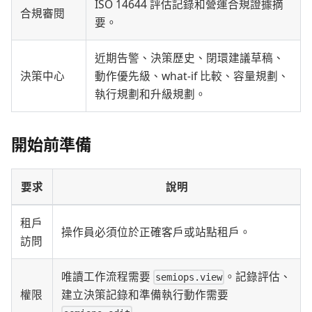
ISO 14644 評估記錄和營運合規證據摘
合規審閱
要。
近期告警、決策歷史、閉環建議草稿、
決策中心
動作優先級、what-if 比較、容量規劃、
執行規劃和升級規劃。
開始前準備
要求
說明
租戶
操作員必須位於正確客戶或站點租戶。
訪問
唯讀工作流程需要
。記錄評估、
semiops.view
權限
建立決策記錄和準備執行動作需要