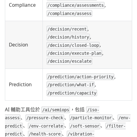
Compliance
,
/compliance/assessments
/compliance/assess
,
/decision/recent
,
/decision/history
Decision
,
/decision/closed-loop
,
/decision/execute-plan
/decision/escalate
,
/prediction/action-priority
Prediction
,
/prediction/what-if
/prediction/capacity
AI 輔助工具位於
，包括
/ai/semiops
/iso-
、
、
、
assess
/pressure-check
/particle-monitor
/env-
、
、
、
predict
/env-correlate
/soft-sensor
/filter-
、
、
predict
/health-score
/vibration-