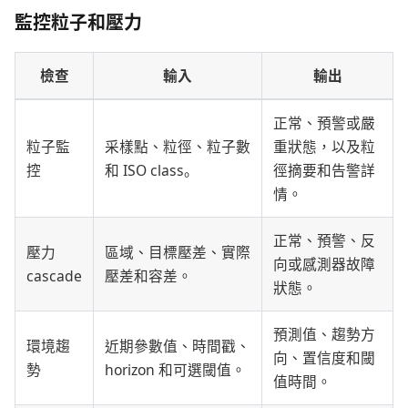
監控粒子和壓力
檢查
輸入
輸出
正常、預警或嚴
粒子監
采樣點、粒徑、粒子數
重狀態，以及粒
控
和 ISO class。
徑摘要和告警詳
情。
正常、預警、反
壓力
區域、目標壓差、實際
向或感測器故障
cascade
壓差和容差。
狀態。
預測值、趨勢方
環境趨
近期參數值、時間戳、
向、置信度和閾
勢
horizon 和可選閾值。
值時間。