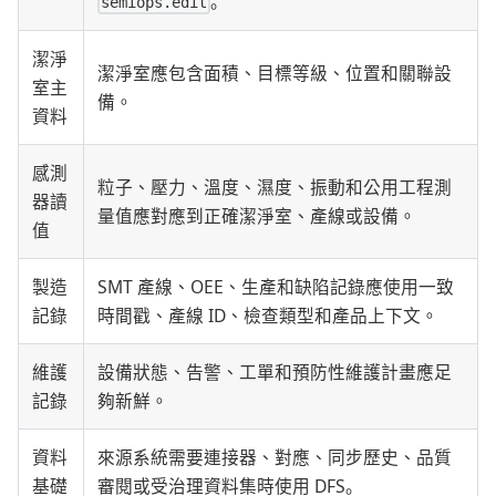
。
semiops.edit
潔淨
潔淨室應包含面積、目標等級、位置和關聯設
室主
備。
資料
感測
粒子、壓力、溫度、濕度、振動和公用工程測
器讀
量值應對應到正確潔淨室、產線或設備。
值
製造
SMT 產線、OEE、生產和缺陷記錄應使用一致
記錄
時間戳、產線 ID、檢查類型和產品上下文。
維護
設備狀態、告警、工單和預防性維護計畫應足
記錄
夠新鮮。
資料
來源系統需要連接器、對應、同步歷史、品質
基礎
審閱或受治理資料集時使用 DFS。