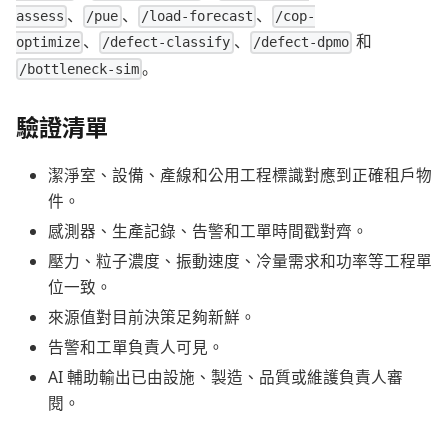
、
、
、
assess
/pue
/load-forecast
/cop-
、
、
和
optimize
/defect-classify
/defect-dpmo
。
/bottleneck-sim
驗證清單
潔淨室、設備、產線和公用工程標識對應到正確租戶物
件。
感測器、生產記錄、告警和工單時間戳對齊。
壓力、粒子濃度、振動速度、冷量需求和功率等工程單
位一致。
來源值對目前決策足夠新鮮。
告警和工單負責人可見。
AI 輔助輸出已由設施、製造、品質或維護負責人審
閱。