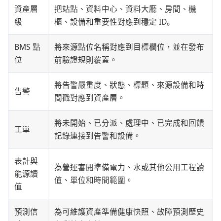
資產層
把站點、資料中心、資料大廳、房間、機
級
櫃、設備和重要性對應到穩定 ID。
BMS 點
將來源點位名稱對應到目標欄位，並在發布
位
前驗證規則覆蓋。
將告警嚴重度、狀態、標題、來源設備和時
告警
間戳對應到資產層。
將未開始、已分派、處理中、已完成和回饋
工單
記錄連接到告警和設備。
表計與
為營運審閱準備電力、水或其他公用工程讀
能源讀
值、單位和時間範圍。
值
預測信
為可維護資產準備健康快照、故障預測歷史