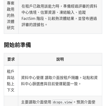
專案
在租戶已啟用該能力時，準備經過評審的資料
啟用
中心情境、估算資源、凍結輸入、追蹤
的熱
FactSim 階段、比較熱流體結果，並發布通過
流體
評審的證據包。
研究
開始前準備
要求
說明
租戶
與站
資料中心營運 讀取介面按租戶隔離。站點和資
點上
料中心篩選應與目前營運範圍一致。
下文
主要讀取介面使用
。預測介面使
dcops.view