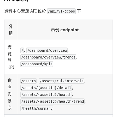
資料中心營運 API 位於
下：
/api/v1/dcops
分
示例 endpoint
組
總
,
,
/
/dashboard/overview
覽
,
/dashboard/overview/trends
與
/dashboard/kpis
KPI
資
,
,
/assets
/assets/rul-intervals
產
,
/assets/{assetId}/detail
與
,
/assets/{assetId}/health
健
,
/assets/{assetId}/health/trend
康
/health/summary