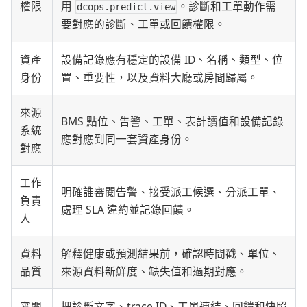
權限
用
。診斷和工單動作需
dcops.predict.view
要對應的診斷、工單或回饋權限。
資產
設備記錄應有穩定的設備 ID、名稱、類型、位
身份
置、重要性，以及資料大廳或房間歸屬。
來源
BMS 點位、告警、工單、表計讀值和設備記錄
系統
應對應到同一套資產身份。
對應
工作
明確誰審閱告警、接受派工候選、分派工單、
負責
處理 SLA 違約並記錄回饋。
人
資料
解釋健康或預測結果前，確認時間戳、單位、
品質
來源資料新鮮度、缺失值和過期對應。
審閱
把診斷文字、trace ID、工單連結、回饋和快照