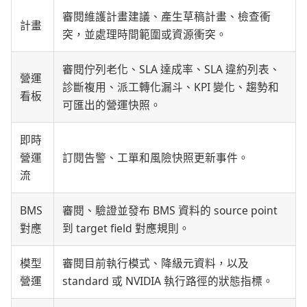
審閱維護計畫建議、產生草稿計畫、檢查衝
計畫
突，並處理時間範圍或資源衝突。
審閱佇列老化、SLA 達成率、SLA 違約列表、
營運
診斷複用、派工轉化漏斗、KPI 變化、趨勢和
看板
可匯出的營運快照。
即時
營運
訂閱告警、工單和風險快照更新事件。
流
BMS
審閱、驗證並發布 BMS 資料的 source point
對應
到 target field 對應規則。
模型
審閱目前執行模式、降級元資料，以及
營運
standard 或 NVIDIA 執行路徑的狀態指標。