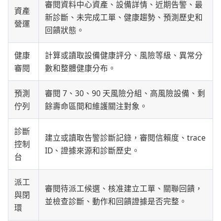
審閱資料中心資產、設備詳情、近期告警、最
資產
新診斷、未完成工單、健康趨勢、預測歷史和
營運
回饋狀態。
健康
計算或讀取設備健康評分、風險等級、異常分
審閱
數和整體健康分布。
預測
審閱 7、30、90 天風險分組、高風險設備、剩
佇列
餘壽命區間和維護關注對象。
診斷
建立或讀取告警診斷記錄，審閱信賴度、trace
控制
ID、證據來源和診斷歷史。
台
派工
審閱待派工候選、核准建立工單、關聯回饋，
與閉
並檢查診斷、動作和回饋證據是否完整。
環