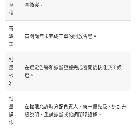
草
圍衝突。
稿
待
派
審閱尚無未完成工單的開放告警。
工
批
量
在選定告警和診斷證據完成審閱後核准派工候
核
選。
准
批
量
在權限允許時分配負責人、統一優先級、追加升
操
級說明、重試診斷或協調閉環證據。
作