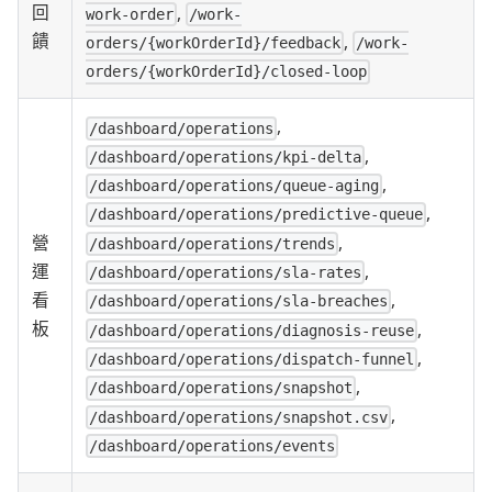
回
,
work-order
/work-
饋
,
orders/{workOrderId}/feedback
/work-
orders/{workOrderId}/closed-loop
,
/dashboard/operations
,
/dashboard/operations/kpi-delta
,
/dashboard/operations/queue-aging
,
/dashboard/operations/predictive-queue
,
營
/dashboard/operations/trends
,
運
/dashboard/operations/sla-rates
,
看
/dashboard/operations/sla-breaches
板
,
/dashboard/operations/diagnosis-reuse
,
/dashboard/operations/dispatch-funnel
,
/dashboard/operations/snapshot
,
/dashboard/operations/snapshot.csv
/dashboard/operations/events