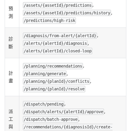
,
/assets/{assetId}/predictions
預
,
/assets/{assetId}/predictions/history
測
/predictions/high-risk
,
/diagnosis/from-alert/{alertId}
診
,
/alerts/{alertId}/diagnosis
斷
/alerts/{alertId}/closed-loop
,
/planning/recommendations
計
,
/planning/generate
畫
,
/planning/{planId}/conflicts
/planning/{planId}/resolve
,
/dispatch/pending
,
派
/dispatch/alerts/{alertId}/approve
,
工
/dispatch/batch-approve
與
/recommendations/{diagnosisId}/create-