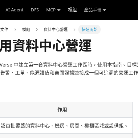
AI Agent
DFS
MCP
模組
產品手冊
e 文件
模組
資料中心營運
快速開始
用資料中心營運
ctVerse 中建立第一套資料中心營運工作區時，使用本指南。
位、告警、工單、能源讀值和審閱證據連接成一個可追溯的營運工
作用
確認首批覆蓋的資料中心、機房、房間、機櫃區域或設備組。