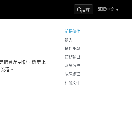
繁體中文
搜尋
前提條件
輸入
操作步驟
預期輸出
目標是把資產身份、機房上
驗證清單
作流程。
故障處理
相關文件