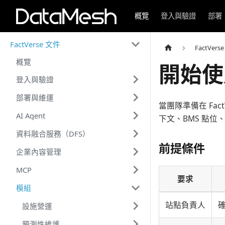
概覽
登入與驗證
部署
FactVerse 文件
FactVers
概覽
開始使
登入與驗證
部署與維運
當團隊準備在 Fa
AI Agent
下文、BMS 點
資料融合服務（DFS）
前提條件
企業內容管理
MCP
要求
模組
站點負責人
設施營運
預測性維護