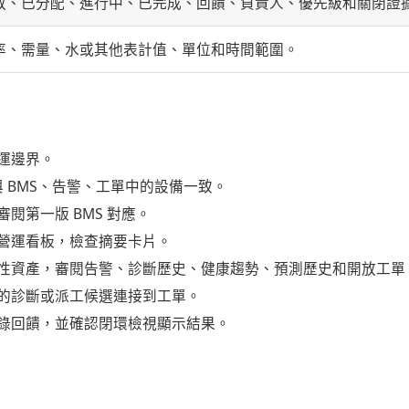
放、已分配、進行中、已完成、回饋、負責人、優先級和關閉證
率、需量、水或其他表計值、單位和時間範圍。
運邊界。
 與 BMS、告警、工單中的設備一致。
閱第一版 BMS 對應。
營運看板，檢查摘要卡片。
性資產，審閱告警、診斷歷史、健康趨勢、預測歷史和開放工單
的診斷或派工候選連接到工單。
錄回饋，並確認閉環檢視顯示結果。