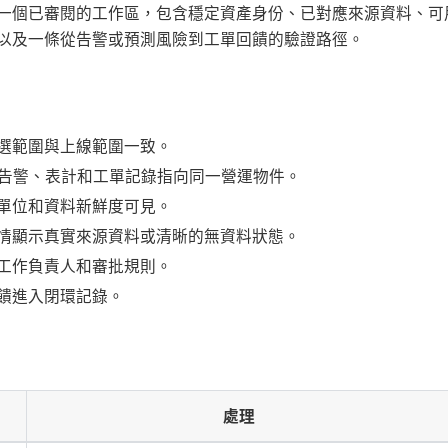
一個已審閱的工作區，包含穩定資產身份、已對應來源資料、可
以及一條從告警或預測風險到工單回饋的驗證路徑。
選範圍與上線範圍一致。
、告警、表計和工單記錄指向同一營運物件。
單位和資料新鮮度可見。
情顯示真實來源資料或清晰的無資料狀態。
工作負責人和審批規則。
饋進入閉環記錄。
處理