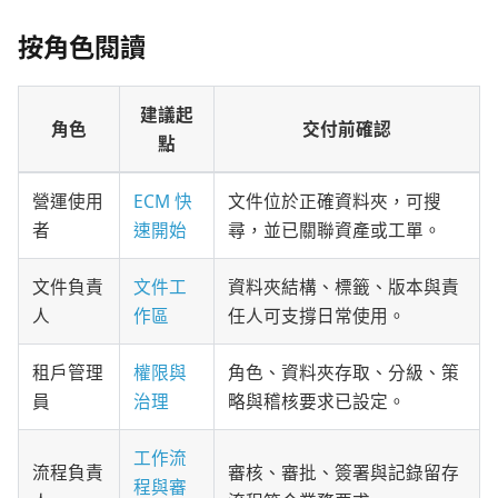
按角色閱讀
建議起
角色
交付前確認
點
營運使用
ECM 快
文件位於正確資料夾，可搜
者
速開始
尋，並已關聯資產或工單。
文件負責
文件工
資料夾結構、標籤、版本與責
人
作區
任人可支撐日常使用。
租戶管理
權限與
角色、資料夾存取、分級、策
員
治理
略與稽核要求已設定。
工作流
流程負責
審核、審批、簽署與記錄留存
程與審