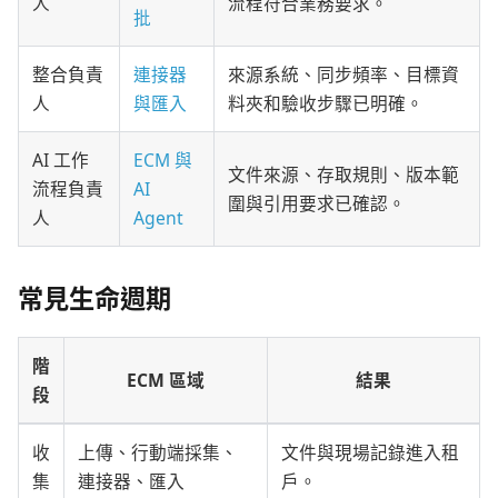
人
流程符合業務要求。
批
整合負責
連接器
來源系統、同步頻率、目標資
人
與匯入
料夾和驗收步驟已明確。
AI 工作
ECM 與
文件來源、存取規則、版本範
流程負責
AI
圍與引用要求已確認。
人
Agent
常見生命週期
階
ECM 區域
結果
段
收
上傳、行動端採集、
文件與現場記錄進入租
集
連接器、匯入
戶。