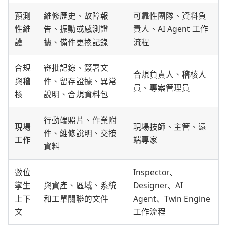
預測
維修歷史、故障報
可靠性團隊、資料負
性維
告、振動或感測證
責人、AI Agent 工作
護
據、備件更換記錄
流程
合規
審批記錄、簽署文
合規負責人、稽核人
與稽
件、留存證據、異常
員、專案管理員
核
說明、合規資料包
行動端照片、作業附
現場
現場技師、主管、遠
件、維修說明、交接
工作
端專家
資料
數位
Inspector、
孿生
與資產、區域、系統
Designer、AI
上下
和工單關聯的文件
Agent、Twin Engine
文
工作流程