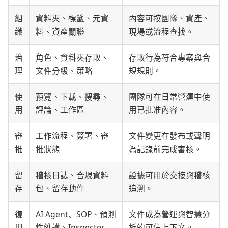
組
資料夾、標籤、元資
內容可按團隊、資產、
織
料、資產關聯
現場或流程查找。
治
角色、資料夾存取、
存取行為符合專案與合
理
文件分級、策略
規規則。
使
預覽、下載、搜尋、
團隊可在日常營運中使
用
評論、工作區
用已批准內容。
審
工作流程、簽署、審
文件變更在發布或聲明
批
批狀態
為記錄前完成審核。
留
稽核日誌、合規資料
證據可用於交接與稽核
存
包、留存動作
追溯。
復
AI Agent、SOP、預測
文件成為營運與智慧分
用
性維護、Inspector
析的可信上下文。