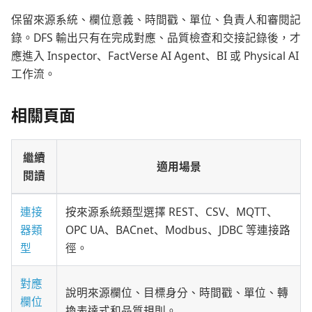
保留來源系統、欄位意義、時間戳、單位、負責人和審閱記
錄。DFS 輸出只有在完成對應、品質檢查和交接記錄後，才
應進入 Inspector、FactVerse AI Agent、BI 或 Physical AI
工作流。
相關頁面
繼續
適用場景
閱讀
連接
按來源系統類型選擇 REST、CSV、MQTT、
器類
OPC UA、BACnet、Modbus、JDBC 等連接路
型
徑。
對應
說明來源欄位、目標身分、時間戳、單位、轉
欄位
換表達式和品質規則。