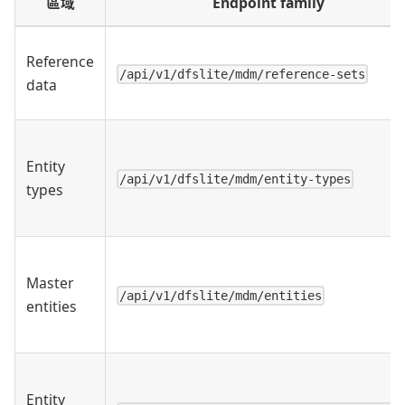
區域
Endpoint family
Reference
/api/v1/dfslite/mdm/reference-sets
data
Entity
/api/v1/dfslite/mdm/entity-types
types
Master
/api/v1/dfslite/mdm/entities
entities
Entity