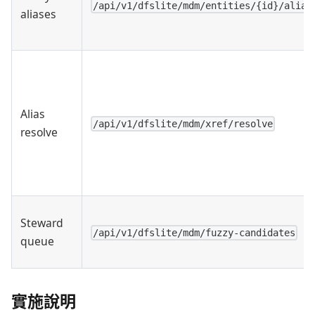
/api/v1/dfslite/mdm/entities/{id}/alias
aliases
Alias
/api/v1/dfslite/mdm/xref/resolve
resolve
Steward
/api/v1/dfslite/mdm/fuzzy-candidates
queue
實施說明