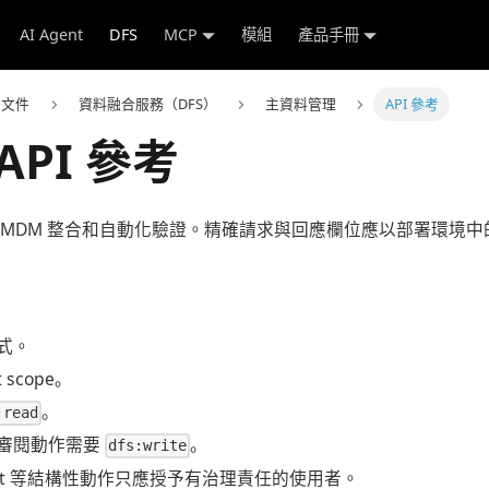
AI Agent
DFS
MCP
模組
產品手冊
e 文件
資料融合服務（DFS）
主資料管理
API 參考
API 參考
S MDM 整合和自動化驗證。精確請求與回應欄位應以部署環境中的
式。
 scope。
。
:read
審閱動作需要
。
dfs:write
 split 等結構性動作只應授予有治理責任的使用者。