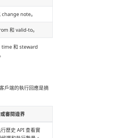
hange note。
 和 valid-to。
time 和 steward
e。
面向客戶端的執行回應是摘
取或審閱邊界
行歷史 API 查看實
糊候選和執行數量。