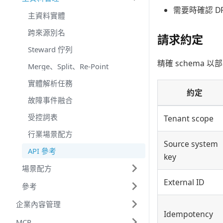
需要時確認 DFS 
主資料實體
跨來源別名
請求約定
Steward 佇列
精確 schema 以
Merge、Split、Re-Point
實體解析任務
約定
故障事件融合
受控詞表
Tenant scope
行業場景配方
Source system
API 參考
key
場景配方
External ID
參考
企業內容管理
Idempotency
MCP