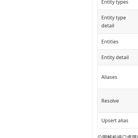
Entity types
Entity type
detail
Entities
Entity detail
Aliases
Resolve
Upsert alias
公開解析接口處理