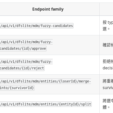
Endpoint family
按 ty
/api/v1/dfslite/mdm/fuzzy-candidates
選。
/api/v1/dfslite/mdm/fuzzy-
確認候
candidates/{id}/approve
拒絕候
/api/v1/dfslite/mdm/fuzzy-
deci
candidates/{id}/reject
將重
/api/v1/dfslite/mdm/entities/{loserId}/merge-
surv
into/{survivorId}
將選中
/api/v1/dfslite/mdm/entities/{entityId}/split
體。