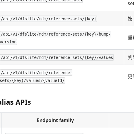
se
按 
/api/v1/dfslite/mdm/reference-sets/{key}
/api/v1/dfslite/mdm/reference-sets/{key}/bump-
重
version
列
/api/v1/dfslite/mdm/reference-sets/{key}/values
/api/v1/dfslite/mdm/reference-
更
sets/{key}/values/{valueId}
alias APIs
Endpoint family