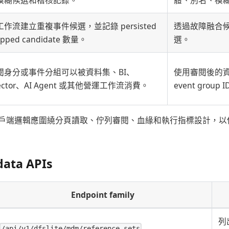
作流建立重複事件候選，並記錄 persisted
透過故障融合候選
ipped candidate 數量。
選。
閱身分或事件分組可以被資料集、BI、
使用審閱後的資料集
pector、AI Agent 或其他營運工作流消費。
event group
戶端邏輯應圍繞分頁讀取、佇列審閱、血緣和執行指標設計，以
data APIs
Endpoint family
列出
/api/v1/dfslite/mdm/reference-sets