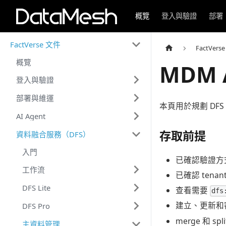
概覽
登入與驗證
部署
FactVerse 文件
FactVers
概覽
MDM 
登入與驗證
部署與維運
本頁用於規劃 DF
AI Agent
存取前提
資料融合服務（DFS）
入門
已確認驗證方
工作流
已確認 tenant
DFS Lite
查看需要
dfs
建立、更新和
DFS Pro
merge 和
主資料管理