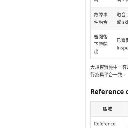
故障事
融合工
件融合
或 sk
審閱後
已審
下游輸
Ins
出
大規模實施中，客
行為與平台一致。
Reference 
區域
Reference