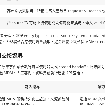
部署環境支援時，結構性寫入應包含 requester、reason 或 c
當 source ID 可能重複使用或設備可能替換時，傳入 valid-from
應規劃分頁，並按 entity type、status、source system、updated 
ate 過濾。大規模整合應使用增量讀取，避免反覆拉取整個 MDM stor
列交接邊界
和故障事件融合執行可以使用背景或 staged handoff。此時
 MDM、人工審閱、資料集或執行歷史 API 查看。
寫入邊界
讀
透過 MDM 服務持久化主記錄、來源系統別
透過 MDM 與執
模糊候選和稽核記錄。
體、別名、模