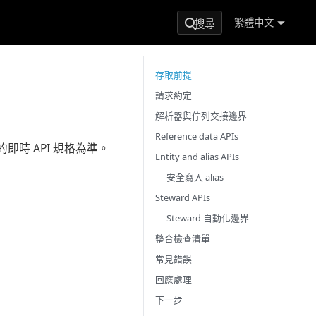
繁體中文
搜尋
存取前提
請求約定
解析器與佇列交接邊界
Reference data APIs
即時 API 規格為準。
Entity and alias APIs
安全寫入 alias
Steward APIs
Steward 自動化邊界
整合檢查清單
常見錯誤
回應處理
下一步