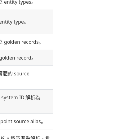
ntity types。
tity type。
olden records。
lden record。
體的 source
e-system ID 解析為
D。
oint source alias。
詢。按時間點解析、批