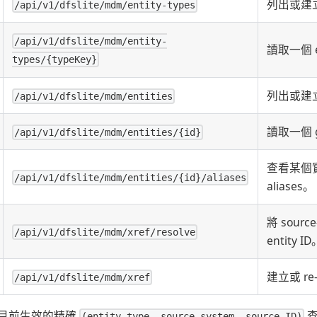
列出或建立 e
/api/v1/dfslite/mdm/entity-types
/api/v1/dfslite/mdm/entity-
讀取一個 en
types/{typeKey}
列出或建立 g
/api/v1/dfslite/mdm/entities
讀取一個 go
/api/v1/dfslite/mdm/entities/{id}
查看某個實
/api/v1/dfslite/mdm/entities/{id}/aliases
aliases。
將 sourc
/api/v1/dfslite/mdm/xref/resolve
entity I
建立或 re-p
/api/v1/dfslite/mdm/xref
目前生效的精確
查
(entity type, source system, source ID)