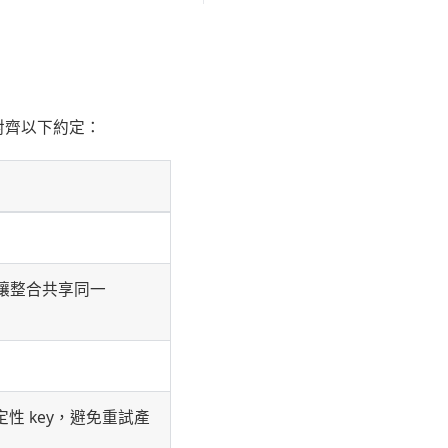
，先對齊以下約定：
讓整合共享同一
 應使用確定性 key，避免重試產