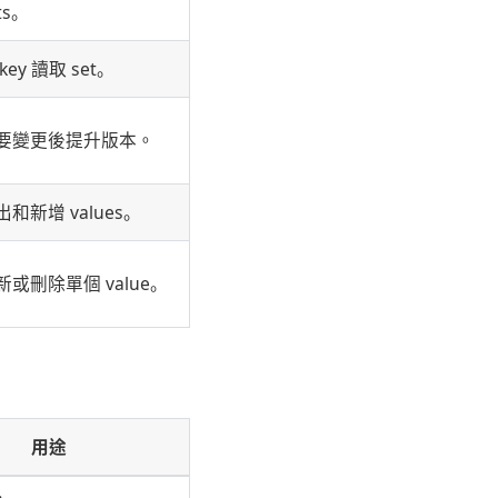
ts。
key 讀取 set。
要變更後提升版本。
出和新增 values。
新或刪除單個 value。
用途