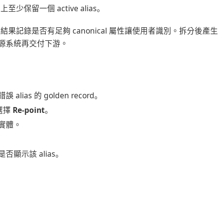
上至少保留一個 active alias。
查每筆結果記錄是否有足夠 canonical 屬性讓使用者識別。拆分
源系統再交付下游。
lias 的 golden record。
上選擇
Re-point
。
實體。
否顯示該 alias。