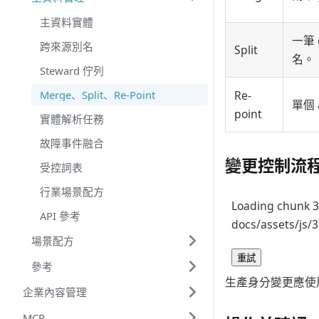
主資料實體
一筆 
跨來源別名
Split
名。
Steward 佇列
Merge、Split、Re-Point
Re-
單個 a
point
實體解析任務
故障事件融合
變更控制流
受控詞表
行業場景配方
Loading chunk 3
API 參考
docs/assets/js/3
場景配方
重試
參考
生產身分變更應使
企業內容管理
MCP