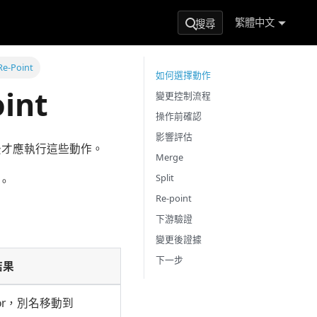
繁體中文
搜尋
e-Point
如何選擇動作
int
變更控制流程
操作前確認
影響評估
審閱後才應執行這些動作。
Merge
Split
表。
Re-point
下游驗證
變更後證據
下一步
結果
vor，別名移動到