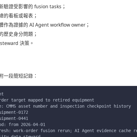
證受影響的 fusion tasks；
總的看板或報表；
證據的 AI Agent workflow owner；
的歷史身分問題；
teward 決策。
附一段簡短記錄：
nt
rder target mapped to retired equipment
e: CMMS asset number and inspection checkpoint history
uipment-0172
uipment-0441
od: from 2026-04-01
resh: work-order fusion rerun; AI Agent evidence cache r
lity data steward