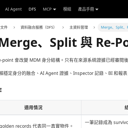
AI Agent
DFS
MCP
模組
產品手冊
e 文件
資料融合服務（DFS）
主資料管理
Merge、Split、R
erge、Split 與 Re-Po
t 和 re-point 會改變 MDM 身分結構。只有在來源系統證據已經
定身分的融合、AI Agent 證據、Inspector 記錄、BI 和報
作
適用情況
一筆記錄成為 survi
golden records 代表同一真實物件。