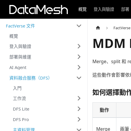
概覽
登入與驗證
部署
FactVerse 文件
FactVers
概覽
MDM M
登入與驗證
部署與維運
Merge、spli
AI Agent
這些動作會影響依賴穩
資料融合服務（DFS）
入門
如何選擇動
工作流
DFS Lite
動作
DFS Pro
Merge
兩筆 
主資料管理