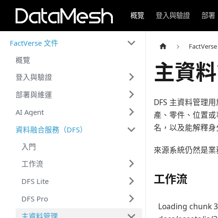
概覽
登入與驗證
部署
FactVerse 文件
FactVers
概覽
主資料
登入與驗證
部署與維運
DFS 主資料管理
AI Agent
產、零件、位置或事件
名，以及能解釋身
資料融合服務（DFS）
入門
來源系統仍然是業務
工作流
工作流
DFS Lite
DFS Pro
Loading chunk 3
主資料管理