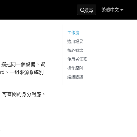
繁體中文
搜尋
工作流
適用場景
核心概念
使用者任務
D 描述同一個設備、資
操作原則
cord、一組來源系統別
繼續閱讀
蹤、可審閱的身分對應。
-