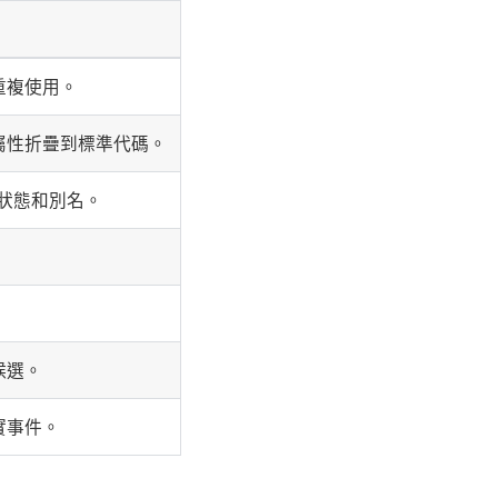
重複使用。
屬性折疊到標準代碼。
ge、狀態和別名。
候選。
實事件。