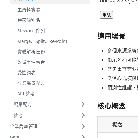
docs/assets/js/3
主資料實體
重試
跨來源別名
Steward 佇列
適用場景
Merge、Split、Re-Point
多個來源系統
實體解析任務
顯示名稱可能
故障事件融合
歷史事實需要
受控詞表
低信心或模糊
行業場景配方
預測性維護、巡
API 參考
核心概念
場景配方
參考
概念
企業內容管理
MCP