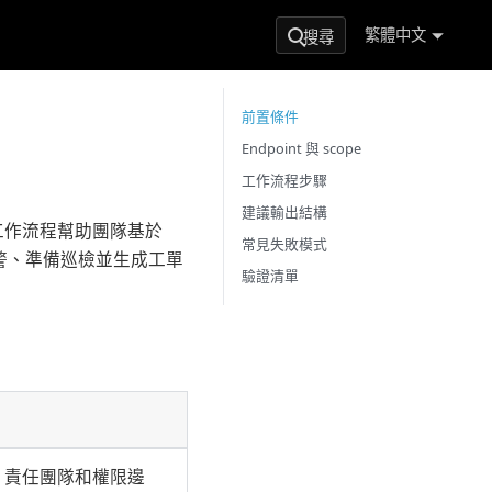
繁體中文
搜尋
前置條件
Endpoint 與 scope
工作流程步驟
建議輸出結構
該工作流程幫助團隊基於
常見失敗模式
解告警、準備巡檢並生成工單
驗證清單
ID、責任團隊和權限邊