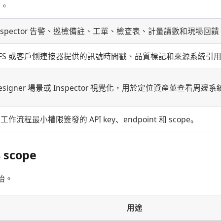
界。
nspector 告警、巡檢備註、工單、檢查表、計量讀數和現場回饋
FS 或客戶側連接器提供的訊號時間戳、品質標記和來源系統引
esigner 場景或 Inspector 視覺化，用於定位資產並查看周邊系
工作流程最小權限簽發的 API key、endpoint 和 scope。
 scope
始。
用途