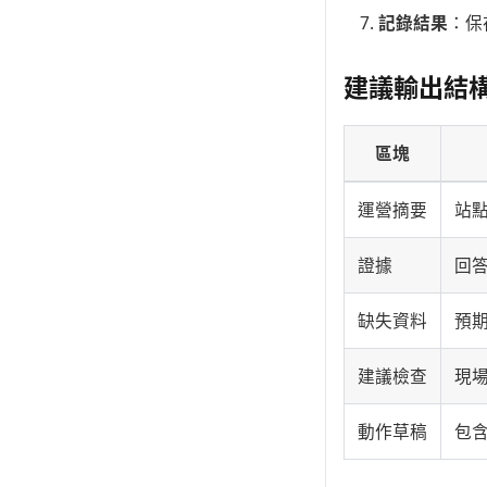
記錄結果
：保
建議輸出結
區塊
運營摘要
站
證據
回
缺失資料
預
建議檢查
現
動作草稿
包