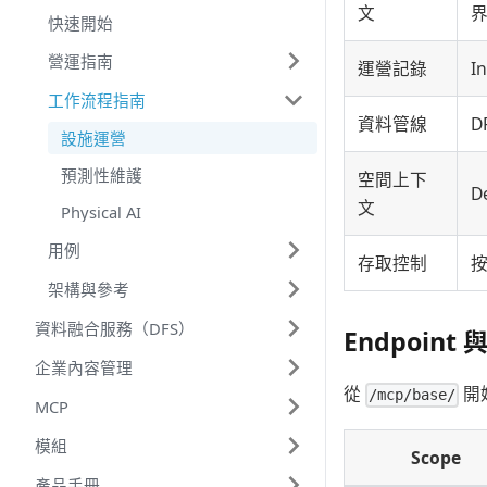
文
快速開始
營運指南
運營記錄
I
工作流程指南
資料管線
D
設施運營
預測性維護
空間上下
D
文
Physical AI
用例
存取控制
按
架構與參考
資料融合服務（DFS）
Endpoint 與
企業內容管理
從
開
/mcp/base/
MCP
模組
Scope
產品手冊