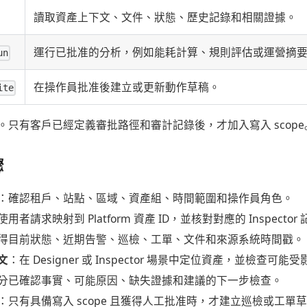
讀取資產上下文、文件、狀態、歷史記錄和相關證據。
運行已批准的分析，例如能耗計算、規則評估或運營摘
un
在操作員批准後建立或更新動作草稿。
ite
。只有客戶已經定義審批路徑和審計記錄後，才加入寫入 scope
驟
：確認租戶、站點、區域、資產組、時間範圍和操作員角色。
用者請求映射到 Platform 資產 ID，並核對對應的 Inspector
得目前狀態、近期告警、巡檢、工單、文件和來源系統時間戳。
文
：在 Designer 或 Inspector 場景中定位資產，並檢查可
分已確認事實、可能原因、缺失證據和建議的下一步檢查。
：只有具備寫入 scope 且獲得人工批准時，才建立巡檢或工單