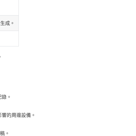
要生成。
。
 記錄。
能受影響的周邊設備。
草稿。