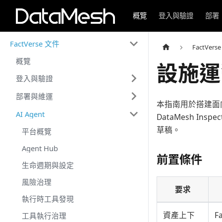
概覽
登入與驗證
部署
FactVerse 文件
FactVers
概覽
設施運
登入與驗證
部署與維運
本指南用於搭建面向
AI Agent
DataMesh 
草稿。
平台概覽
Agent Hub
前置條件
生命週期與設定
風險治理
要求
執行時工具發現
資產上下
F
工具執行治理