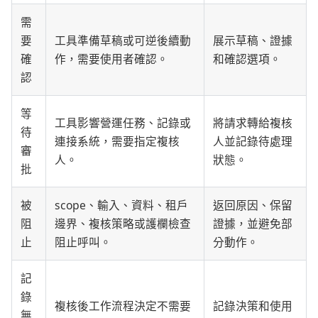
需
要
工具準備草稿或可逆後續動
展示草稿、證據
確
作，需要使用者確認。
和確認選項。
認
等
工具影響營運任務、記錄或
將請求轉給複核
待
連接系統，需要指定複核
人並記錄待處理
審
人。
狀態。
批
被
scope、輸入、資料、租戶
返回原因、保留
阻
邊界、複核策略或護欄檢查
證據，並避免部
止
阻止呼叫。
分動作。
記
錄
複核後工作流程決定不需要
記錄決策和使用
無