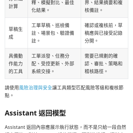
釋、模擬對比、最佳
界、結果摘要和複
計算
化結果。
核備註。
工單草稿、巡檢備
確認或複核前，草
草稿生
註、場景包、驗證備
稿應與已接受記錄
成
註。
分開。
具備動
工單派發、任務分
需要已規劃的確
作能力
配、受控更新、外部
認、審批、策略和
的工具
系統交接。
稽核路徑。
請使用
風險治理與安全
讓工具類型匹配風險等級和複核節
點。
Assistant 返回模型
Assistant 返回內容應展示執行狀態，而不是只給一段自然