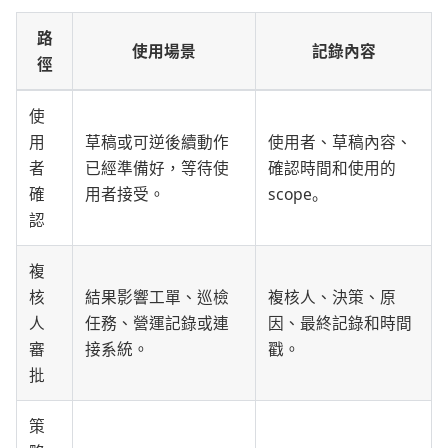
路
使用場景
記錄內容
徑
使
用
草稿或可逆後續動作
使用者、草稿內容、
者
已經準備好，等待使
確認時間和使用的
確
用者接受。
scope。
認
複
核
結果影響工單、巡檢
複核人、決策、原
人
任務、營運記錄或連
因、最終記錄和時間
審
接系統。
戳。
批
策