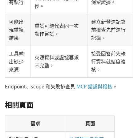
有執行
保留證據。
徑。
可能出
建立新營運記錄
重試可能代表同一次
現重複
前檢查先前運行
動作嘗試。
結果
記錄。
工具輸
接受回答前先執
來源資料或證據要求
出缺少
行資料就緒度複
不完整。
來源
核。
Endpoint、scope 和失敗排查見
MCP 錯誤與稽核
。
相關頁面
需求
頁面