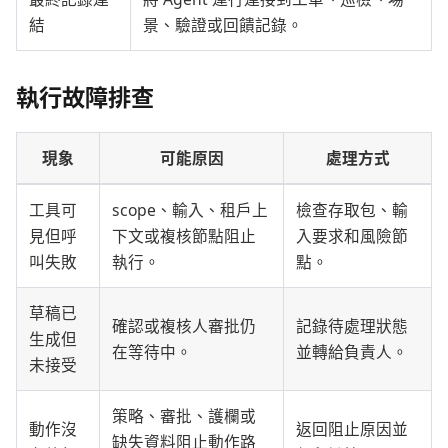
結
景、驗證或回饋記錄。
執行故障排查
現象
可能原因
處理方式
工具可
scope、輸入、租戶上
檢查存取包、輸
見但呼
下文或複核節點阻止
入要求和風險節
叫失敗
執行。
點。
草稿已
確認或複核人審批仍
記錄待處理狀態
生成但
在等待中。
並轉給負責人。
未接受
策略、審批、護欄或
動作沒
返回阻止原因並
缺失資料阻止動作路