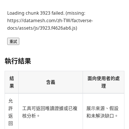
Loading chunk 3923 failed. (missing:
https://datamesh.com/zh-TW/factverse-
docs/assets/js/3923.f4626ab6.js)
重試
執行結果
結
面向使用者的處
含義
果
理
允
許
工具可返回唯讀證據或已複
展示來源、假設
返
核分析。
和未解決缺口。
回