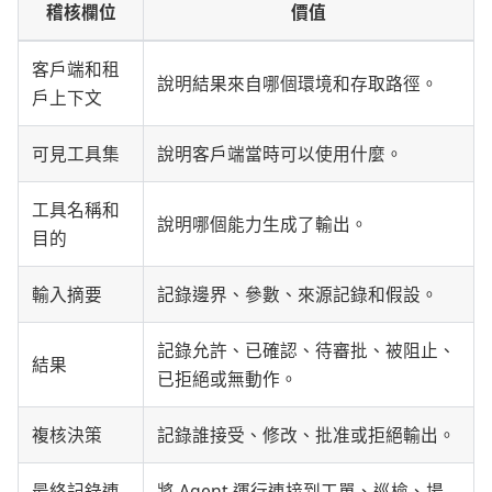
稽核欄位
價值
客戶端和租
說明結果來自哪個環境和存取路徑。
戶上下文
可見工具集
說明客戶端當時可以使用什麼。
工具名稱和
說明哪個能力生成了輸出。
目的
輸入摘要
記錄邊界、參數、來源記錄和假設。
記錄允許、已確認、待審批、被阻止、
結果
已拒絕或無動作。
複核決策
記錄誰接受、修改、批准或拒絕輸出。
最終記錄連
將 Agent 運行連接到工單、巡檢、場