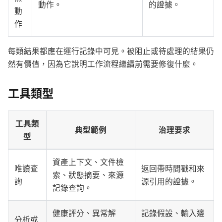
動作。
的證據。
動
作
每類結果都應在運行記錄中可見。被阻止或待處理的結果仍
然有價值，因為它說明工作流程繼續前需要修復什麼。
工具類型
工具類
典型範例
治理要求
型
資產上下文、文件檢
唯讀查
返回帶時間戳和來
索、狀態摘要、來源
詢
源引用的證據。
記錄查詢。
健康評分、異常解
記錄假設、輸入邊
分析或