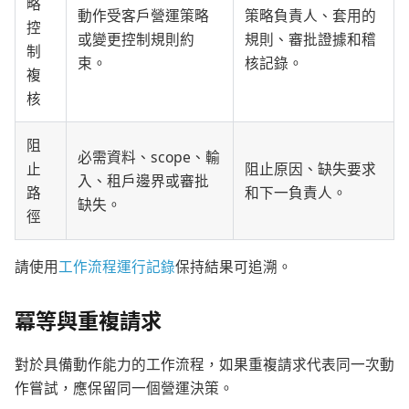
略
動作受客戶營運策略
策略負責人、套用的
控
或變更控制規則約
規則、審批證據和稽
制
束。
核記錄。
複
核
阻
必需資料、scope、輸
止
阻止原因、缺失要求
入、租戶邊界或審批
路
和下一負責人。
缺失。
徑
請使用
工作流程運行記錄
保持結果可追溯。
冪等與重複請求
對於具備動作能力的工作流程，如果重複請求代表同一次動
作嘗試，應保留同一個營運決策。