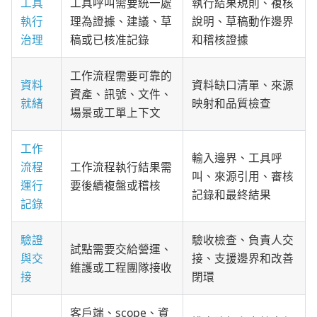
工具
工具呼叫需要統一處
執行結果規則、複核
執行
理為證據、建議、草
說明、草稿動作邊界
治理
稿或已核准記錄
和稽核證據
工作流程需要可靠的
資料
資料缺口清單、來源
資產、訊號、文件、
就緒
映射和品質檢查
場景或工單上下文
工作
輸入邊界、工具呼
流程
工作流程執行結果需
叫、來源引用、審核
運行
要後續複盤或稽核
記錄和最終結果
記錄
驗證
驗收檢查、負責人交
試點需要交給營運、
與交
接、支援邊界和改善
維護或工程團隊接收
接
閉環
客戶端、scope、資