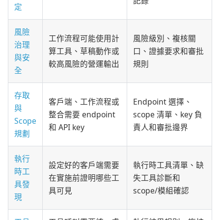
記錄
定
風險
工作流程可能使用計
風險級別、複核關
治理
算工具、草稿動作或
口、證據要求和審批
與安
較高風險的營運輸出
規則
全
存取
客戶端、工作流程或
Endpoint 選擇、
與
整合需要 endpoint
scope 清單、key 負
Scope
和 API key
責人和審批邊界
規劃
執行
設定好的客戶端需要
執行時工具清單、缺
時工
在實施前證明哪些工
失工具診斷和
具發
具可見
scope/模組確認
現