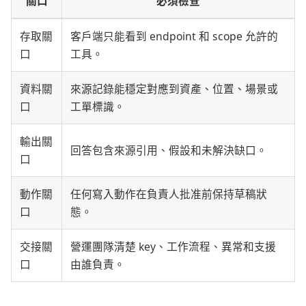
關口
必須檢查
存取關
客戶端只能看到 endpoint 和 scope 允許的
口
工具。
資料關
來源記錄能穩定對應到資產、位置、場景或
口
工單標識。
輸出關
回答包含來源引用、假設和未解決缺口。
口
動作關
任何寫入動作在負責人批准前保持草稿狀
口
態。
交接關
營運團隊清楚 key、工作流程、異常和支援
口
由誰負責。