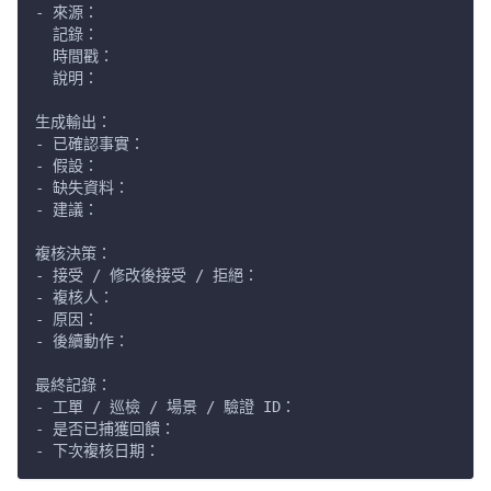
- 來源：
  記錄：
  時間戳：
  說明：
生成輸出：
- 已確認事實：
- 假設：
- 缺失資料：
- 建議：
複核決策：
- 接受 / 修改後接受 / 拒絕：
- 複核人：
- 原因：
- 後續動作：
最終記錄：
- 工單 / 巡檢 / 場景 / 驗證 ID：
- 是否已捕獲回饋：
- 下次複核日期：