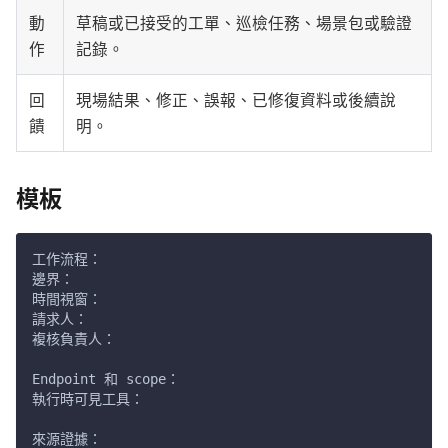
動
草稿或已接受的工單、巡檢任務、場景包或驗證
作
記錄。
回
現場結果、修正、誤報、已修復資料或後續說
饋
明。
模板
工作流程：
邊界：
時間視窗：
請求人：
複核負責人：
Endpoint 和 scope：
執行時可見工具：
來源證據：