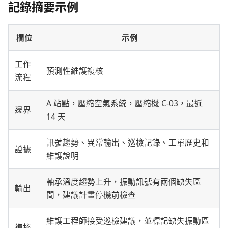
記錄摘要示例
欄位
示例
工作
預測性維護複核
流程
A 站點，壓縮空氣系統，壓縮機 C-03，最近
邊界
14 天
訊號趨勢、異常輸出、巡檢記錄、工單歷史和
證據
維護說明
軸承溫度趨勢上升，振動訊號有兩個缺失區
輸出
間，建議計畫停機前檢查
維護工程師接受巡檢建議，並標記缺失振動區
複核