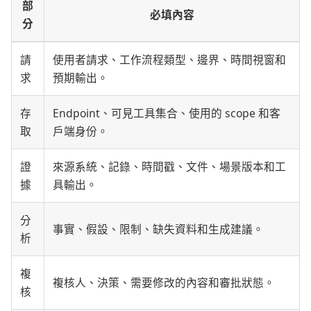
部
必填內容
分
請
使用者請求、工作流程類型、邊界、時間視窗和
求
預期輸出。
存
Endpoint、可見工具集合、使用的 scope 和客
取
戶端身份。
證
來源系統、記錄、時間戳、文件、場景版本和工
據
具輸出。
分
事實、假設、限制、缺失資料和生成建議。
析
複
複核人、決策、需要修改的內容和審批狀態。
核