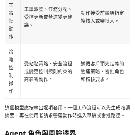
工
工單派發、任務分配、
審
動作接受前轉給指定
受控更新或營運變更建
批
複核人或審批人。
議。
動
作
策
略
受站點策略、安全流程
遵循客戶預先定義的
控
或變更控制規則約束的
營運策略、審批角色
制
高影響動作。
和稽核要求。
操
作
這個模型應按輸出逐項套用。一個工作流程可以先生成唯讀
摘要，再在使用者請求營運動作時進入草稿或審批路徑。
Agent 角色與風險邊界