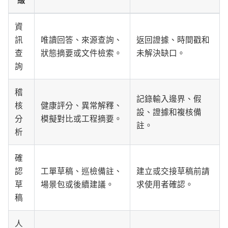
資
訊
唯讀回答、來源查詢、
返回證據、時間戳和
查
狀態摘要或文件檢索。
未解決缺口。
詢
稽
記錄輸入邊界、假
核
健康評分、異常解釋、
設、證據和複核備
分
模擬對比或工程摘要。
註。
析
確
認
工單草稿、巡檢備註、
建立或交接草稿前請
草
場景包或後續建議。
求使用者確認。
稿
人