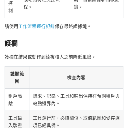
控
程。
錄。
制
請使用
工作流程運行記錄
保存最終證據鏈。
護欄
護欄在結果或動作到達複核人之前降低風險。
護欄範
檢查內容
圍
租戶隔
請求、記錄、工具和輸出保持在預期租戶與
離
站點邊界內。
工具輸
工具運行前，必填欄位、取值範圍和受控選
入驗證
項已經具備。