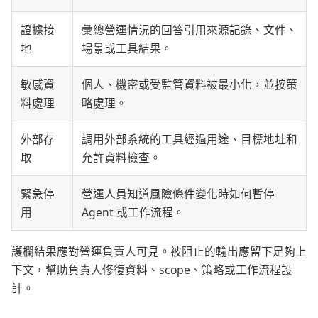
證據接
彙總營運情況的回答引用來源記錄、文件、
地
場景或工具結果。
敏感資
個人、機密或受監管資料被最小化，並按策
料處理
略處理。
外部存
調用外部系統的工具經過用途、目標地址和
取
允許資料檢查。
緊急停
營運人員知道風險條件變化時如何暫停
用
Agent 或工作流程。
護欄結果應對營運負責人可見。被阻止的輸出應留下足夠上
下文，幫助負責人修復資料、scope、策略或工作流程設
計。