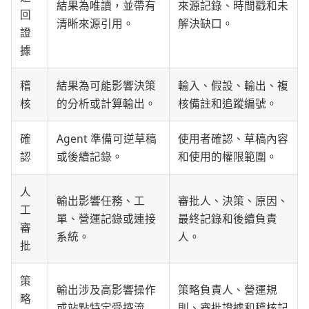
結果為唯讀，並帶有
來源記錄、時間戳和未
回
清晰來源引用。
解決缺口。
證
據
稽
結果為可能影響決策
輸入、假設、輸出、複
核
的分析或計算輸出。
核備註和追蹤編號。
確
Agent 準備可逆草稿
使用者確認、草稿內容
認
或後續記錄。
和使用的權限範圍。
人
輸出影響任務、工
審批人、決策、原因、
工
單、營運記錄或連接
最終記錄和後續負責
審
系統。
人。
批
策
輸出涉及高影響操作
策略負責人、營運規
略
或站點特定受控流
則、審批證據和稽核記