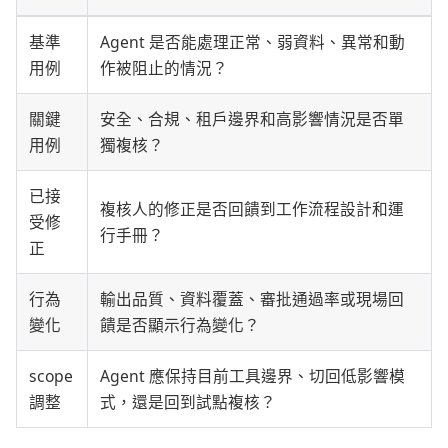
基準
Agent 是否能處理正常、弱資料、異常和動
用例
作被阻止的情況？
關鍵
安全、合規、租戶邊界和高影響情況是否單
用例
獨複核？
已接
複核人的修正是否回饋到工作流程設計和運
受修
行手冊？
正
行為
輸出品質、資料覆蓋、審批通過率或現場回
變化
饋是否顯示行為變化？
scope
Agent 應保持目前工具邊界、切回低影響模
調整
式，還是回到試點複核？