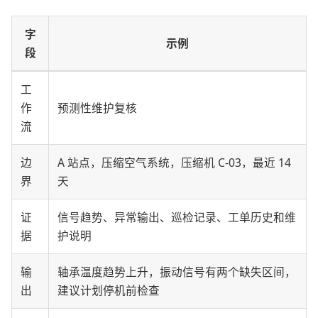
字
示例
段
工
作
预测性维护复核
流
边
A 站点，压缩空气系统，压缩机 C-03，最近 14
界
天
证
信号趋势、异常输出、巡检记录、工单历史和维
据
护说明
输
轴承温度趋势上升，振动信号有两个缺失区间，
出
建议计划停机前检查