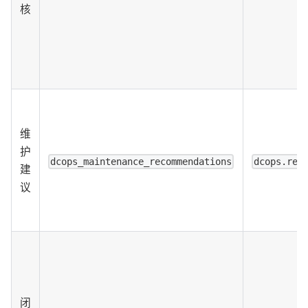
核
维
护
dcops_maintenance_recommendations
dcops.rea
建
议
闭