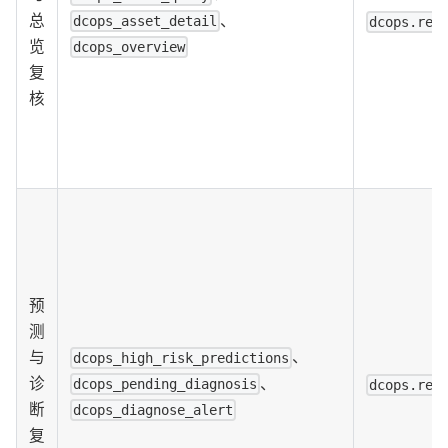
、
总
dcops_asset_detail
dcops.rea
览
dcops_overview
复
核
预
测
、
与
dcops_high_risk_predictions
、
诊
dcops_pending_diagnosis
dcops.rea
断
dcops_diagnose_alert
复