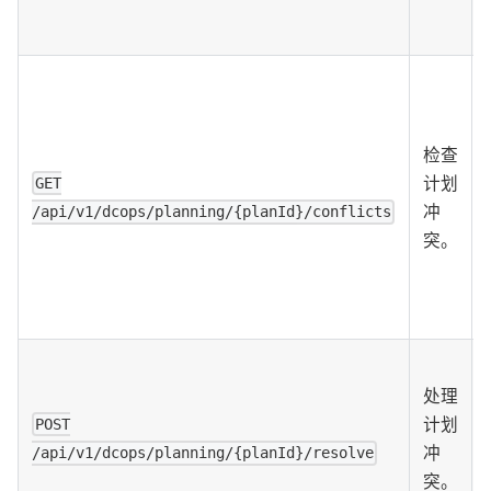
检查
计划
GET
冲
/api/v1/dcops/planning/{planId}/conflicts
突。
处理
计划
POST
冲
/api/v1/dcops/planning/{planId}/resolve
突。