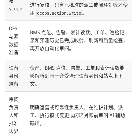
与
进行复核，只有已批准的派工或闭环对账才使
scope
用
。
dcops.action.write
DFS
BMS 点位、告警、表计读数、工单、巡检记
与源
录和预测历史已完成映射、刷新和质量检查，
数据
再开放自动化审阅。
准备
设备
资产、BMS 点位、告警、工单和表计读数能
身份
够解析到同一套受治理设备身份和站点上下
准备
文。
审阅
负责
明确运营或可靠性负责人，在维护计划、派
人和
工、执行模式变更或闭环对账前审阅 AI 辅助
批准
输出。
边界