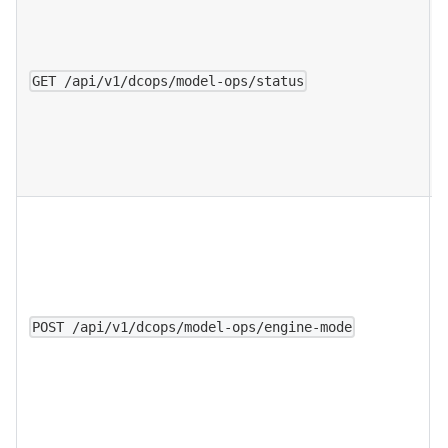
GET /api/v1/dcops/model-ops/status
POST /api/v1/dcops/model-ops/engine-mode