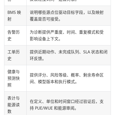
BMS 映
说明哪些源点位驱动目标字段，以及映射
射
覆盖是否可接受。
告警历
为诊断提供严重度、时间、重复模式和受
史
影响设备上下文。
工单历
提供近期动作、未完成队列、SLA 状态和闭
史
环反馈。
健康与
提供评分、风险等级、概率、剩余寿命区
预测快
间、模型版本和执行模式。
照
表计与
在定义、单位和时间窗口经过验证后，支
能源读
持 PUE/WUE 和能源审阅。
数