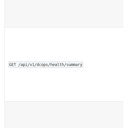
GET /api/v1/dcops/health/summary