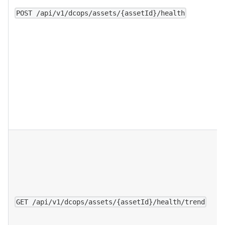
POST /api/v1/dcops/assets/{assetId}/health
GET /api/v1/dcops/assets/{assetId}/health/trend