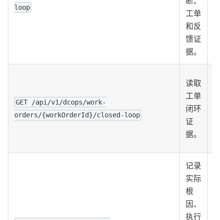
断、
loop
工单
和反
馈证
据。
读取
工单
GET /api/v1/dcops/work-
闭环
orders/{workOrderId}/closed-loop
证
据。
记录
实际
根
因、
执行