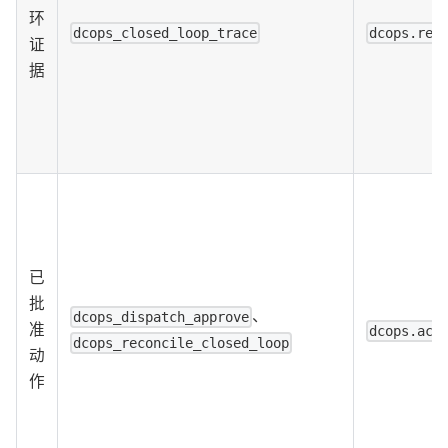
环
dcops_closed_loop_trace
dcops.rea
证
据
已
批
、
dcops_dispatch_approve
准
dcops.act
dcops_reconcile_closed_loop
动
作