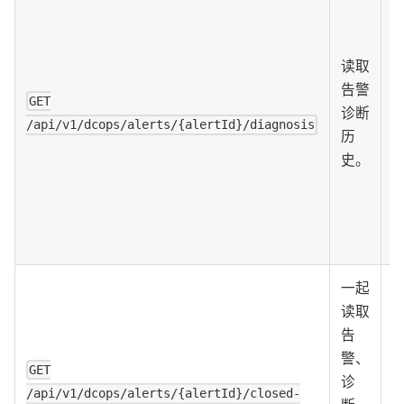
读取
告警
GET
诊断
t
/api/v1/dcops/alerts/{alertId}/diagnosis
历
I
史。
一起
读取
告
警、
GET
诊
/api/v1/dcops/alerts/{alertId}/closed-