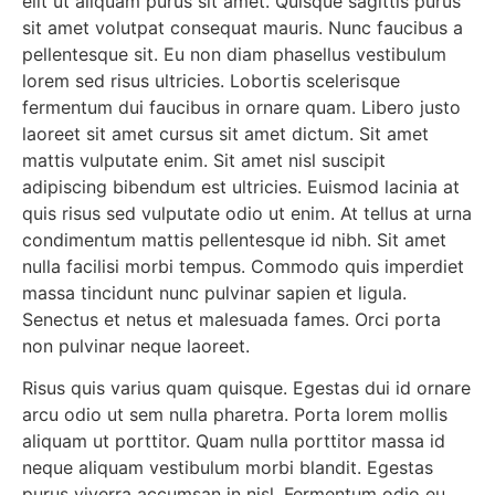
elit ut aliquam purus sit amet. Quisque sagittis purus
sit amet volutpat consequat mauris. Nunc faucibus a
pellentesque sit. Eu non diam phasellus vestibulum
lorem sed risus ultricies. Lobortis scelerisque
fermentum dui faucibus in ornare quam. Libero justo
laoreet sit amet cursus sit amet dictum. Sit amet
mattis vulputate enim. Sit amet nisl suscipit
adipiscing bibendum est ultricies. Euismod lacinia at
quis risus sed vulputate odio ut enim. At tellus at urna
condimentum mattis pellentesque id nibh. Sit amet
nulla facilisi morbi tempus. Commodo quis imperdiet
massa tincidunt nunc pulvinar sapien et ligula.
Senectus et netus et malesuada fames. Orci porta
non pulvinar neque laoreet.
Risus quis varius quam quisque. Egestas dui id ornare
arcu odio ut sem nulla pharetra. Porta lorem mollis
aliquam ut porttitor. Quam nulla porttitor massa id
neque aliquam vestibulum morbi blandit. Egestas
purus viverra accumsan in nisl. Fermentum odio eu