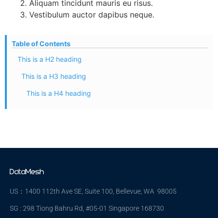
Aliquam tincidunt mauris eu risus.
Vestibulum auctor dapibus neque.
Table of Contents
This is a H2 heading
This is a H3 heading
This is a H4 heading
US：1400 112th Ave SE, Suite 100, Bellevue, WA 98005
SG : 298 Tiong Bahru Rd, #05-01 Singapore 168730