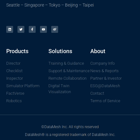
Seattle – Singapore – Tokyo – Beijing – Taipei
Products
Solutions
About
Director
Training & Guidance
Company Info
Checklist
Support & Maintenance
News & Reports
Inspector
Remote Collaboration
Partner & Investor
Simulator Platform
Digital Twin
ESG@DataMesh
Visualization
FactVerse
Contact
Robotics
Terms of Service
©DataMesh Inc. All rights reserved
DataMesh® is a registered trademark of DataMesh Inc.