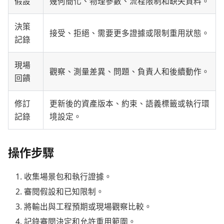
假設
幾何簡化、物理參數、流程限制和缺失資料。
決策
接受、拒絕、需要更多證據或限制重用狀態。
記錄
現場
觀察、測量差異、問題、負責人和後續動作。
回饋
修訂
更新後的資產版本、約束、語義標籤或執行環
記錄
境設定。
操作步驟
收集場景包和執行證據。
審閱假設和已知限制。
將輸出與工程預期或現場觀察比較。
記錄審閱決定和允許重用範圍。