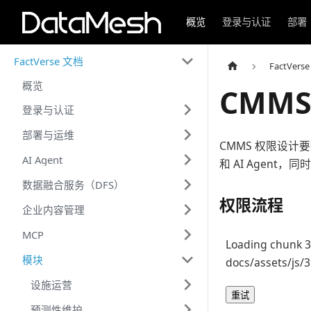
概览
登录与认证
部署
FactVerse 文档
FactVers
概览
CMM
登录与认证
部署与运维
CMMS 权限设
AI Agent
和 AI Agen
数据融合服务（DFS）
权限流程
企业内容管理
MCP
Loading chunk 3
模块
docs/assets/js/
设施运营
重试
预测性维护