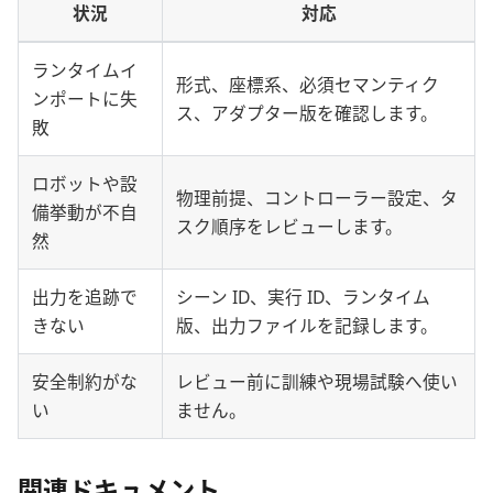
状況
対応
ランタイムイ
形式、座標系、必須セマンティク
ンポートに失
ス、アダプター版を確認します。
敗
ロボットや設
物理前提、コントローラー設定、タ
備挙動が不自
スク順序をレビューします。
然
出力を追跡で
シーン ID、実行 ID、ランタイム
きない
版、出力ファイルを記録します。
安全制約がな
レビュー前に訓練や現場試験へ使い
い
ません。
関連ドキュメント