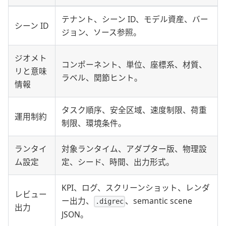
テナント、シーン ID、モデル資産、バー
シーン ID
ジョン、ソース参照。
ジオメト
コンポーネント、単位、座標系、材質、
リと意味
ラベル、関節ヒント。
情報
タスク順序、安全区域、速度制限、荷重
運用制約
制限、環境条件。
ランタイ
対象ランタイム、アダプター版、物理設
ム設定
定、シード、時間、出力形式。
KPI、ログ、スクリーンショット、レンダ
レビュー
ー出力、
、semantic scene
.digrec
出力
JSON。