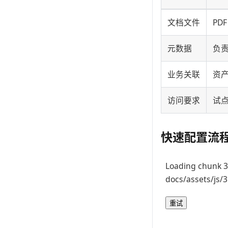
文档文件
PD
元数据
负
业务关联
资
访问要求
试
快速配置流
Loading chunk 3
docs/assets/js/
重试