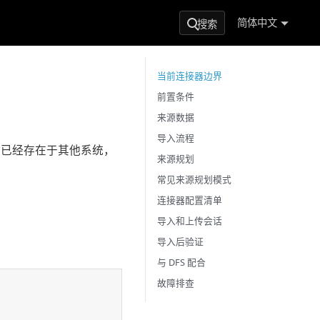
简体中文
搜索
当前连接器边界
前置条件
来源数据
导入流程
档已经存在于其他系统，
来源规划
常见来源规划模式
连接器配置清单
导入和上传会话
导入后验证
与 DFS 配合
故障排查