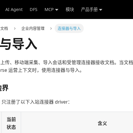
AI Agent
DFS
MCP
模块
产品手册
e 文档
企业内容管理
连接器与导入
与导入
直接上传、移动端采集、导入会话和受管理连接器接收文档。当文
Verse 运营上下文时，使用连接器与导入。
边界
ime 只注册了以下入站连接器 driver：
当前
含义
状态