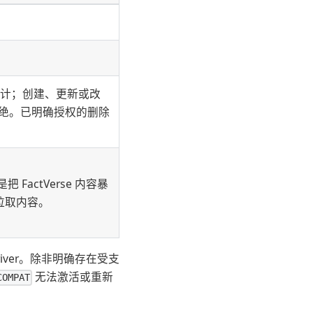
。
和审计；创建、更新或改
 均被拒绝。已明确授权的删除
是把 FactVerse 内容暴
ry 拉取内容。
ver。除非明确存在受支
无法激活或重新
COMPAT