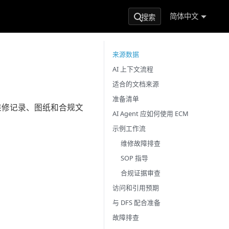
简体中文
搜索
来源数据
AI 上下文流程
适合的文档来源
准备清单
证据、维修记录、图纸和合规文
AI Agent 应如何使用 ECM
示例工作流
维修故障排查
SOP 指导
合规证据审查
访问和引用预期
与 DFS 配合准备
故障排查