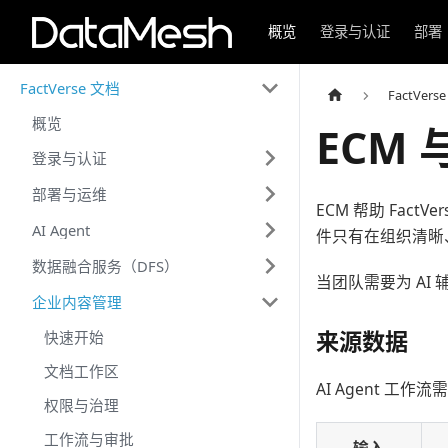
概览
登录与认证
部署
FactVerse 文档
FactVers
概览
ECM 与
登录与认证
部署与运维
ECM 帮助 Fac
AI Agent
件只有在组织清晰
数据融合服务（DFS）
当团队需要为 AI
企业内容管理
来源数据
快速开始
文档工作区
AI Agent 工作
权限与治理
工作流与审批