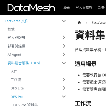
概覽
登入與驗證
部署
FactVerse 文件
FactVers
概覽
資料集
登入與驗證
部署與維運
管理資料集草稿、
AI Agent
適用場景
資料融合服務（DFS）
入門
需要執行該 D
工作流
需要把來源資
DFS Lite
需要讓專案團
DFS Pro
工作流
DFS Pro 資料集