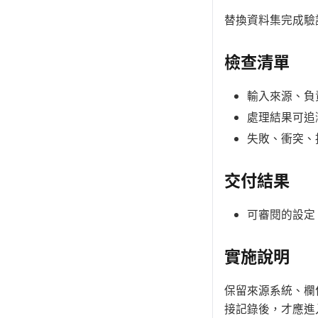
替換資料集完成驗
檢查清單
輸入來源、負
處理結果可追
失敗、衝突、
交付結果
可審閱的設定
實施說明
保留來源系統、欄
接記錄後，才應進入 Ins