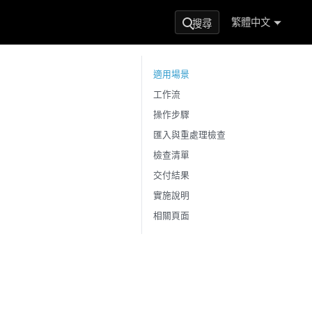
繁體中文
搜尋
適用場景
工作流
操作步驟
匯入與重處理檢查
檢查清單
交付結果
實施說明
相關頁面