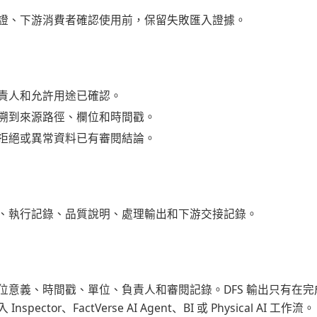
證、下游消費者確認使用前，保留失敗匯入證據。
責人和允許用途已確認。
溯到來源路徑、欄位和時間戳。
拒絕或異常資料已有審閱結論。
、執行記錄、品質說明、處理輸出和下游交接記錄。
位意義、時間戳、單位、負責人和審閱記錄。DFS 輸出只有在
pector、FactVerse AI Agent、BI 或 Physical AI 工作流。