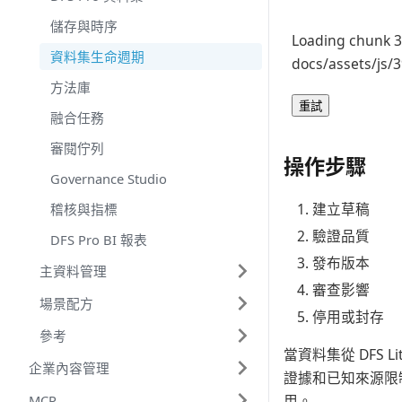
儲存與時序
Loading chunk 3
資料集生命週期
docs/assets/js/3
方法庫
重試
融合任務
審閱佇列
操作步驟
Governance Studio
建立草稿
稽核與指標
驗證品質
DFS Pro BI 報表
發布版本
主資料管理
審查影響
場景配方
停用或封存
參考
當資料集從 DFS
企業內容管理
證據和已知來源限
用。
MCP