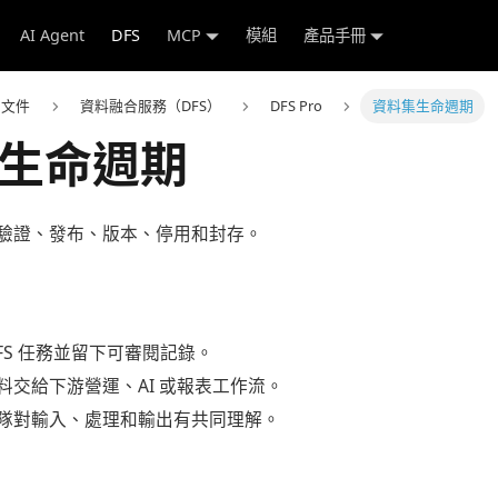
AI Agent
DFS
MCP
模組
產品手冊
e 文件
資料融合服務（DFS）
DFS Pro
資料集生命週期
生命週期
驗證、發布、版本、停用和封存。
FS 任務並留下可審閱記錄。
料交給下游營運、AI 或報表工作流。
隊對輸入、處理和輸出有共同理解。