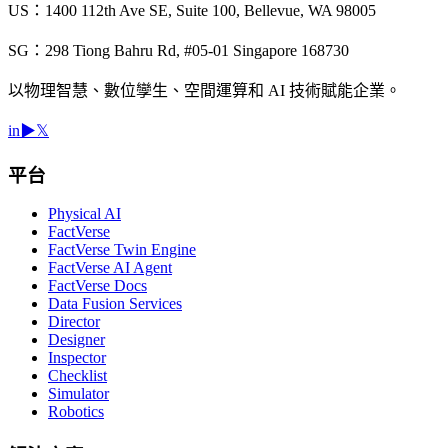
US：1400 112th Ave SE, Suite 100, Bellevue, WA 98005
SG：298 Tiong Bahru Rd, #05-01 Singapore 168730
以物理智慧、數位孿生、空間運算和 AI 技術賦能企業。
in
▶
𝕏
平台
Physical AI
FactVerse
FactVerse Twin Engine
FactVerse AI Agent
FactVerse Docs
Data Fusion Services
Director
Designer
Inspector
Checklist
Simulator
Robotics