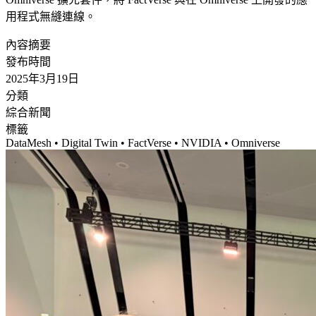
用程式無縫連線。
內容摘要
發布時間
2025年3月19日
分類
綜合
新聞
標籤
DataMesh • Digital Twin • FactVerse • NVIDIA • Omniverse