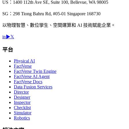
US：1400 112th Ave SE, Suite 100, Bellevue, WA 98005
SG：298 Tiong Bahru Rd, #05-01 Singapore 168730
以物理智慧、數位孿生、空間運算和 AI 技術賦能企業。
in
▶
𝕏
平台
Physical AI
FactVerse
FactVerse Twin Engine
FactVerse AI Agent
FactVerse Docs
Data Fusion Services
Director
Designer
Inspector
Checklist
Simulator
Robotics