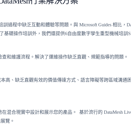
DataMesh行業解決方案
過程中缺乏互動和體驗等問題。與 Microsoft Guides 相比，Data
基礎操作培訓外，我們還提供6自由度數字孿生重型機械培訓Simu
前的檢查和維護流程。解決了運維操作缺乏直觀、規範指導的問題。
售後成本高、缺乏直觀有效的價值傳達方式、語言障礙等跨區域溝通困難
地在混合現實中設計和展示您的產品。 基於流行的 DataMesh L
和展覽。