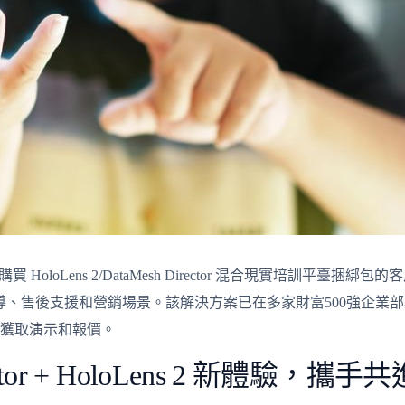
同購買 HoloLens 2/DataMesh Director 混合現實培訓平
訓、在職指導、售後支援和營銷場景。該解決方案已在多家財富500強企業
.com 獲取演示和報價。
rector + HoloLens 2 新體驗，攜手共