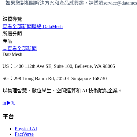
如果您對相關解決方案和產品感興趣，請透過service@datames
歸檔導覽
查看全部新聞
聯絡 DataMesh
所屬分類
產品
←
查看全部新聞
DataMesh
US：1400 112th Ave SE, Suite 100, Bellevue, WA 98005
SG：298 Tiong Bahru Rd, #05-01 Singapore 168730
以物理智慧、數位孿生、空間運算和 AI 技術賦能企業。
in
▶
𝕏
平台
Physical AI
FactVerse