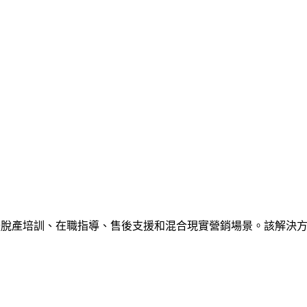
現已發貨！該捆綁包支援脫產培訓、在職指導、售後支援和混合現實營銷場景。該