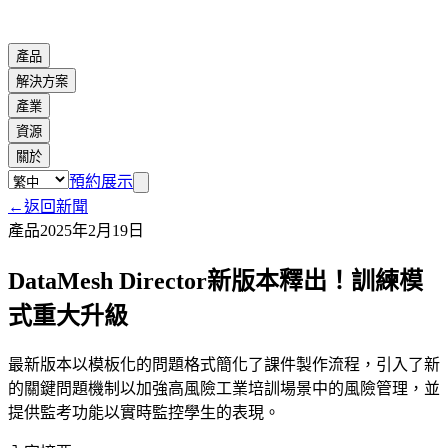
產品
解決方案
產業
資源
關於
預約展示
←
返回新聞
產品
2025年2月19日
DataMesh Director新版本釋出！訓練模
式重大升級
最新版本以模板化的問題格式簡化了課件製作流程，引入了新
的關鍵問題機制以加強高風險工業培訓場景中的風險管理，並
提供監考功能以實時監控學生的表現。