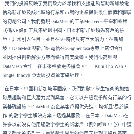
“我們的投資反映了我們致力於尋找和支援能夠幫助新加坡電
信為新加坡及該地區跨行業和市場的企業提供最佳價值和體驗
的初創公司。我們發現DataMesh的工業Metaverse平臺和零程
式碼XR設計工具集經過中國、日本和新加坡領先客戶的驗
證，非常引人注目，並且在5G時代具有巨大潛力。在新加
坡，DataMesh與新加坡電信在5G@Sentosa專案上密切合作，
並因提供創新解決方案而獲得高度讚譽。我們很高興與
DataMesh 合作，在未來釋放更多機會。” — Kum Tho Wan，
Singtel Innov8 亞太區投資董事總經理。
“在日本、中國和新加坡等國家，我們對數字孿生技術的加速
發展趨勢和巨大潛力感到興奮，它可以升級幾乎所有行業的行
業基礎設施。DataMesh為企業客戶提供先進、均衡且‘易於操
作’的數字孿生解決方案。透過其服務，在日本，DataMesh在
許多以前沒有使用過數字孿生的新客戶（例如呼叫中心）中獲
得了強大的吸引力，並將數字孿生的使用深化到了操作層面