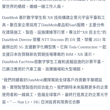
實世界的橋樑，連線一線工作人員。
DataMesh 基於數字孿生和 XR 技術構建企業元宇宙平臺和工
具。數百家企業採用了DataMesh產品和SaaS服務，主要分佈
在建築施工、製造、設施運維等行業。專注於“XR 民主化”的
DataMesh Director 榮獲 NTT Docomo 的 DX 獎，榮獲 2021 年
最傑出的 5G 支援數字化轉型獎。它與 Toda Construction 一起
支援日本佐賀縣新佐賀競技場專案的 BIM + XR 演示。
DataMesh FactVerse是數字孿生工廠和虛擬設施的計算平臺，
已廣泛應用於汽車工廠、貨運機場和大型場館。
“我們持續看好DataMesh團隊幫助全球客戶改善數字基礎設
施、實現智慧製造的綜合能力。我們期待未來服務更多的企業
使用者和一線員工，造福全球客戶，最終打造真正的企業元宇
宙。” — Nan Lv，SIG 亞洲投資有限責任合夥