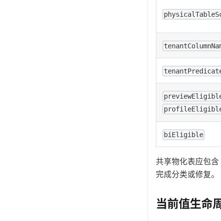
physicalTableS
tenantColumnNa
tenantPredicat
previewEligibl
profileEligibl
biEligible
共享物化表应包含
完成分类或修复。
当前值生命