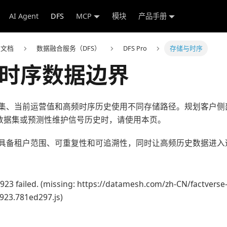
AI Agent
DFS
MCP
模块
产品手册
e 文档
数据融合服务（DFS）
DFS Pro
存储与时序
时序数据边界
数据集、当前运营值和高频时序历史使用不同存储路径。规划客户侧
、BI 数据集或预测性维护信号历史时，请使用本页。
具备租户范围、可重复性和可追溯性，同时让高频历史数据进入
923 failed. (missing: https://datamesh.com/zh-CN/factverse
3923.781ed297.js)