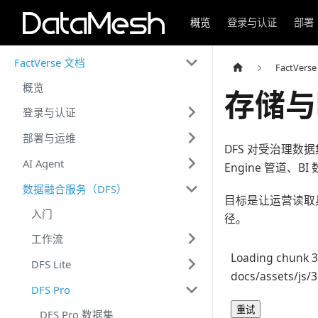
概览
登录与认证
部署
FactVerse 文档
FactVers
概览
存储与
登录与认证
部署与运维
DFS 对受治理
AI Agent
Engine 管道
数据融合服务（DFS）
目标是让运营读取
入门
径。
工作流
Loading chunk 3
DFS Lite
docs/assets/js/
DFS Pro
重试
DFS Pro 数据集