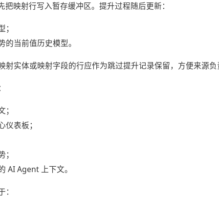
点位同步先把映射行写入暂存缓冲区。提升过程随后更新：
型；
势的当前值历史模型。
映射实体或映射字段的行应作为跳过提升记录保留，方便来源负
：
文；
心仪表板；
势；
AI Agent 上下文。
于：