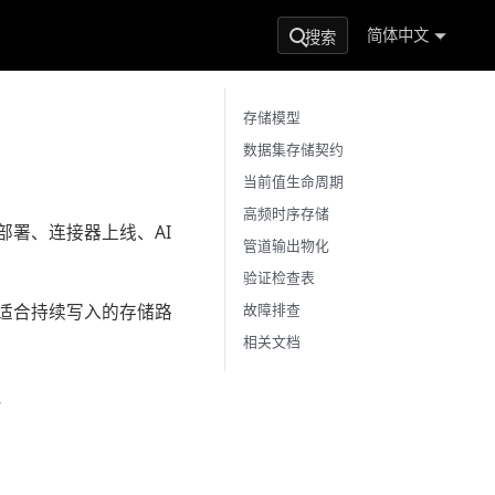
简体中文
搜索
存储模型
数据集存储契约
当前值生命周期
高频时序存储
部署、连接器上线、AI
管道输出物化
验证检查表
故障排查
适合持续写入的存储路
相关文档
-