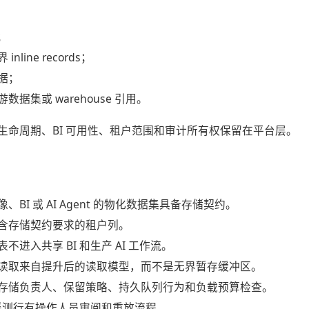
；
nline records；
据；
数据集或 warehouse 引用。
生命周期、BI 可用性、租户范围和审计所有权保留在平台层。
、BI 或 AI Agent 的物化数据集具备存储契约。
含存储契约要求的租户列。
不进入共享 BI 和生产 AI 工作流。
读取来自提升后的读取模型，而不是无界暂存缓冲区。
存储负责人、保留策略、持久队列行为和负载预算检查。
ter 遥测行有操作人员审阅和重放流程。