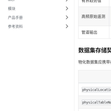
有界趋势值
模块
高频原始遥测
产品手册
参考资料
管道输出
数据集存储
物化数据集应携带存
physicalLocati
physicalTableN