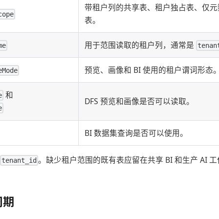
带租户列的共享表、租户独占表、仅元
cope
表。
用于范围读取的租户列，通常是
me
tenan
预览、画像和 BI 使用的租户谓词形态
eMode
和
e
DFS 预览和画像是否可以读取。
e
BI 数据集查询是否可以使用。
。缺少租户范围的既有表应留在共享 BI 和生产 AI
tenant_id
周期