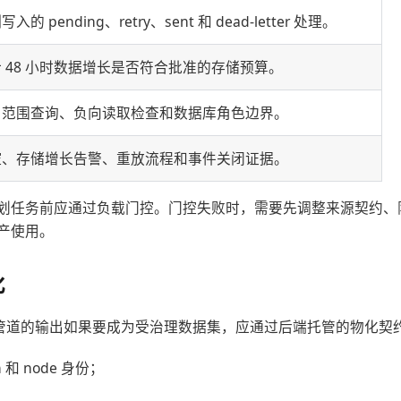
入的 pending、retry、sent 和 dead-letter 处理。
 48 小时数据增长是否符合批准的存储预算。
户范围查询、负向读取检查和数据库角色边界。
控、存储增长告警、重放流程和事件关闭证据。
划任务前应通过负载门控。门控失败时，需要先调整来源契约、
产使用。
化
 和数据管道的输出如果要成为受治理数据集，应通过后端托管的物化
un 和 node 身份；