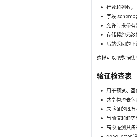
行数和列数；
字段 schema
允许时携带有界 i
存储契约元数
后端返回的下游
这样可以把数据集
验证检查表
用于预览、画像
共享物理表包
未验证的既有表
当前值和趋势
高频遥测具备
dead-let