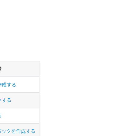
置
作成する
クする
る
パックを作成する