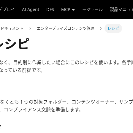
デプロイ
AI Agent
DFS
MCP
モジュール
製品マニュ
rse ドキュメント
エンタープライズコンテンツ管理
レシピ
 レシピ
なく、目的別に作業したい場合にこのレシピを使います。各手順
なっている前提です。
、少なくとも 1 つの対象フォルダー、コンテンツオーナー、サン
、コンプライアンス文脈を準備します。
タ