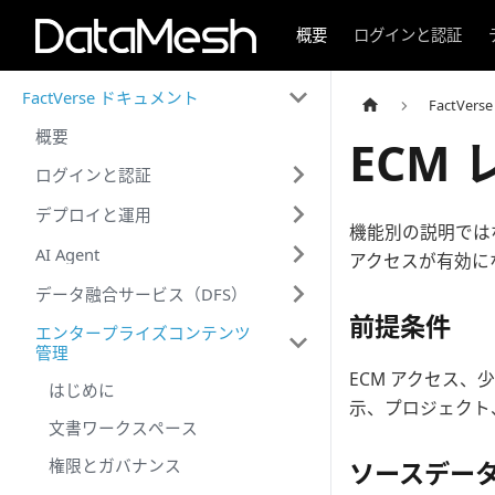
概要
ログインと認証
FactVerse ドキュメント
FactVe
概要
ECM
ログインと認証
デプロイと運用
機能別の説明では
AI Agent
アクセスが有効に
データ融合サービス（DFS）
前提条件
エンタープライズコンテンツ
管理
ECM アクセス
はじめに
示、プロジェクト
文書ワークスペース
権限とガバナンス
ソースデー