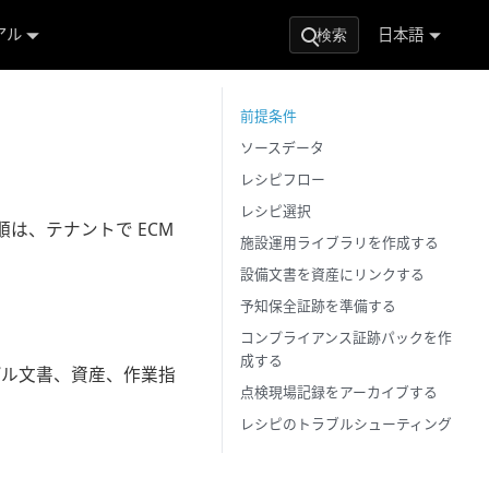
アル
日本語
検索
前提条件
ソースデータ
レシピフロー
レシピ選択
は、テナントで ECM
施設運用ライブラリを作成する
設備文書を資産にリンクする
予知保全証跡を準備する
コンプライアンス証跡パックを作
成する
プル文書、資産、作業指
点検現場記録をアーカイブする
レシピのトラブルシューティング