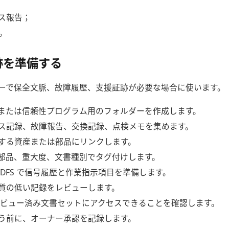
ス報告；
P。
跡を準備する
ーで保全文脈、故障履歴、支援証跡が必要な場合に使います。
または信頼性プログラム用のフォルダーを作成します。
ス記録、故障報告、交換記録、点検メモを集めます。
する資産または部品にリンクします。
部品、重大度、文書種別でタグ付けします。
 DFS で信号履歴と作業指示項目を準備します。
質の低い記録をレビューします。
t がレビュー済み文書セットにアクセスできることを確認します。
う前に、オーナー承認を記録します。