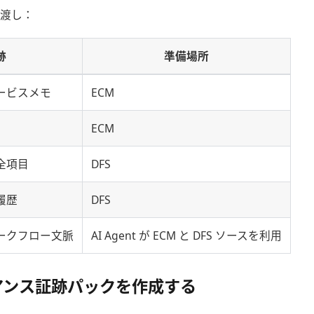
引き渡し：
跡
準備場所
ービスメモ
ECM
ECM
全項目
DFS
履歴
DFS
ークフロー文脈
AI Agent が ECM と DFS ソースを利用
アンス証跡パックを作成する