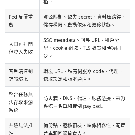
檻。
Pod 反覆重
資源限制、缺失 secret、資料庫路徑、
啟
儲存權限、啟動依賴和遷移狀態。
SSO metadata、回呼 URL、租戶分
入口可打開
配、cookie 網域、TLS 憑證和時鐘同
但登入失敗
步。
客戶端連到
環境 URL、私有伺服器 code、代理、
錯誤環境
快取設定和版本通道。
整合任務無
防火牆、DNS、代理、服務憑據、來源
法存取來源
系統白名單和樣例 payload。
系統
升級無法推
備份點、遷移預檢、映像相容性、配置
進
差異和回復負責人。