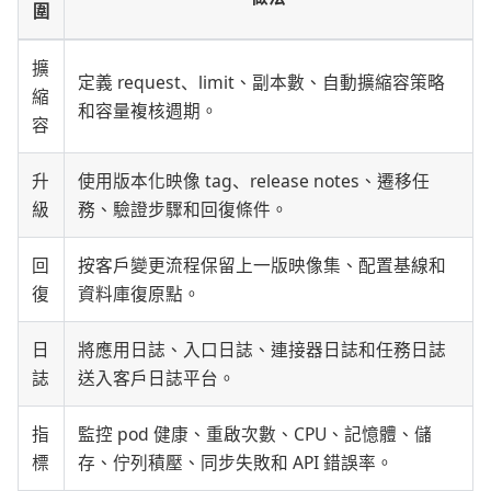
圍
擴
定義 request、limit、副本數、自動擴縮容策略
縮
和容量複核週期。
容
升
使用版本化映像 tag、release notes、遷移任
級
務、驗證步驟和回復條件。
回
按客戶變更流程保留上一版映像集、配置基線和
復
資料庫復原點。
日
將應用日誌、入口日誌、連接器日誌和任務日誌
誌
送入客戶日誌平台。
指
監控 pod 健康、重啟次數、CPU、記憶體、儲
標
存、佇列積壓、同步失敗和 API 錯誤率。