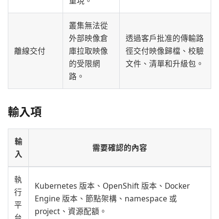
重現。
叢集無法從
外部映像倉
透過客戶批准的傳輸路
離線交付
庫拉取映像
徑交付映像歸檔、校驗
的受限網
文件、清單和升級包。
路。
輸入項
輸
需要確認的內容
入
執
Kubernetes 版本、OpenShift 版本、Docker
行
Engine 版本、節點架構、namespace 或
平
project、資源配額。
台