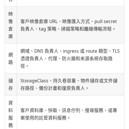
映
像
客戶映像倉庫 URL、映像匯入方式、pull secret
倉
負責人、tag 策略、掃描策略和離線傳輸流程。
庫
網域、DNS 負責人、ingress 或 route 類型、TLS
網
憑證負責人、代理、防火牆和來源系統存取路
路
徑。
儲
StorageClass、持久卷容量、物件儲存或文件儲
存
存路徑、備份計畫和復原負責人。
資
料
客戶資料庫、快取、訊息佇列、搜尋服務，或專
服
案使用的託管資料服務。
務