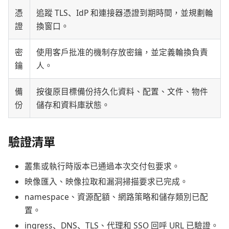
憑
追蹤 TLS、IdP 和連接器憑證到期時間，並規劃輪
證
換窗口。
密
使用客戶批准的機制存放密鑰，並定義輪換負責
鑰
人。
備
按復原目標備份持久化資料、配置、文件、物件
份
儲存和資料庫狀態。
驗證清單
叢集或執行時版本已通過本次交付包要求。
映像匯入、映像拉取和漏洞掃描要求已完成。
namespace、資源配額、網路策略和儲存類別已配
置。
ingress、DNS、TLS、代理和 SSO 回呼 URL 已驗證。