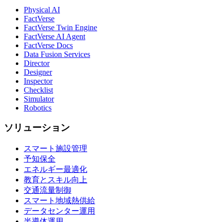
Physical AI
FactVerse
FactVerse Twin Engine
FactVerse AI Agent
FactVerse Docs
Data Fusion Services
Director
Designer
Inspector
Checklist
Simulator
Robotics
ソリューション
スマート施設管理
予知保全
エネルギー最適化
教育とスキル向上
交通流量制御
スマート地域熱供給
データセンター運用
半導体運用