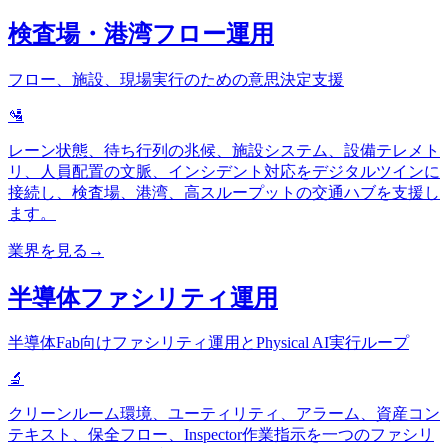
検査場・港湾フロー運用
フロー、施設、現場実行のための意思決定支援
🛂
レーン状態、待ち行列の兆候、施設システム、設備テレメト
リ、人員配置の文脈、インシデント対応をデジタルツインに
接続し、検査場、港湾、高スループットの交通ハブを支援し
ます。
業界を見る
→
半導体ファシリティ運用
半導体Fab向けファシリティ運用とPhysical AI実行ループ
🔬
クリーンルーム環境、ユーティリティ、アラーム、資産コン
テキスト、保全フロー、Inspector作業指示を一つのファシリ