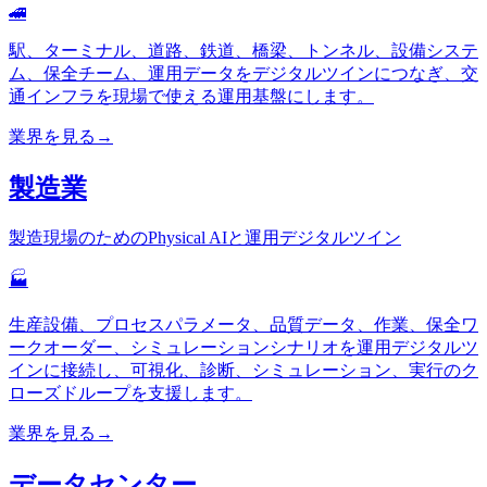
🚄
駅、ターミナル、道路、鉄道、橋梁、トンネル、設備システ
ム、保全チーム、運用データをデジタルツインにつなぎ、交
通インフラを現場で使える運用基盤にします。
業界を見る
→
製造業
製造現場のためのPhysical AIと運用デジタルツイン
🏭
生産設備、プロセスパラメータ、品質データ、作業、保全ワ
ークオーダー、シミュレーションシナリオを運用デジタルツ
インに接続し、可視化、診断、シミュレーション、実行のク
ローズドループを支援します。
業界を見る
→
データセンター