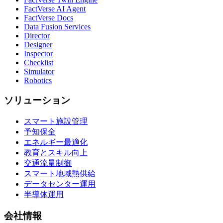
FactVerse AI Agent
FactVerse Docs
Data Fusion Services
Director
Designer
Inspector
Checklist
Simulator
Robotics
ソリューション
スマート施設管理
予知保全
エネルギー最適化
教育とスキル向上
交通流量制御
スマート地域熱供給
データセンター運用
半導体運用
会社情報