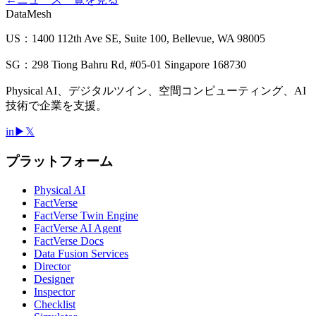
DataMesh
US：1400 112th Ave SE, Suite 100, Bellevue, WA 98005
SG：298 Tiong Bahru Rd, #05-01 Singapore 168730
Physical AI、デジタルツイン、空間コンピューティング、AI
技術で企業を支援。
in
▶
𝕏
プラットフォーム
Physical AI
FactVerse
FactVerse Twin Engine
FactVerse AI Agent
FactVerse Docs
Data Fusion Services
Director
Designer
Inspector
Checklist