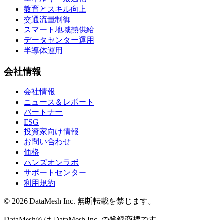
教育とスキル向上
交通流量制御
スマート地域熱供給
データセンター運用
半導体運用
会社情報
会社情報
ニュース＆レポート
パートナー
ESG
投資家向け情報
お問い合わせ
価格
ハンズオンラボ
サポートセンター
利用規約
© 2026 DataMesh Inc. 無断転載を禁じます。
DataMesh® は DataMesh Inc. の登録商標です。