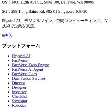
US：1400 112th Ave SE, Suite 100, Bellevue, WA 98005
SG：298 Tiong Bahru Rd, #05-01 Singapore 168730
Physical AI、デジタルツイン、空間コンピューティング、AI
技術で企業を支援。
in
▶
𝕏
プラットフォーム
Physical AI
FactVerse
FactVerse Twin Engine
FactVerse AI Agent
FactVerse Docs
Data Fusion Services
Director
Designer
Inspector
Checklist
Simulator
Robotics