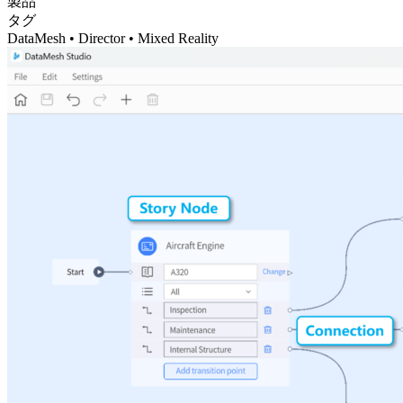
製品
タグ
DataMesh • Director • Mixed Reality