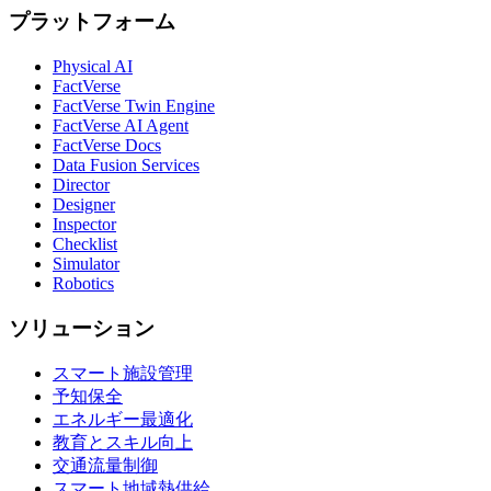
プラットフォーム
Physical AI
FactVerse
FactVerse Twin Engine
FactVerse AI Agent
FactVerse Docs
Data Fusion Services
Director
Designer
Inspector
Checklist
Simulator
Robotics
ソリューション
スマート施設管理
予知保全
エネルギー最適化
教育とスキル向上
交通流量制御
スマート地域熱供給