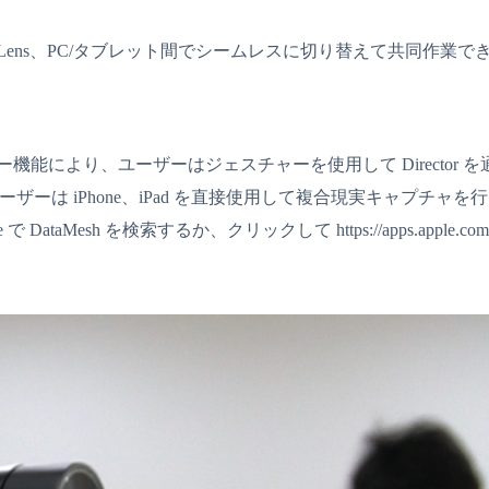
バイス、HoloLens、PC/タブレット間でシームレスに切り替えて共同作業で
力なジェスチャー機能により、ユーザーはジェスチャーを使用して Directo
ーは iPhone、iPad を直接使用して複合現実キャプチャを行う
で DataMesh を検索するか、クリックして https://apps.apple.com/tt/app