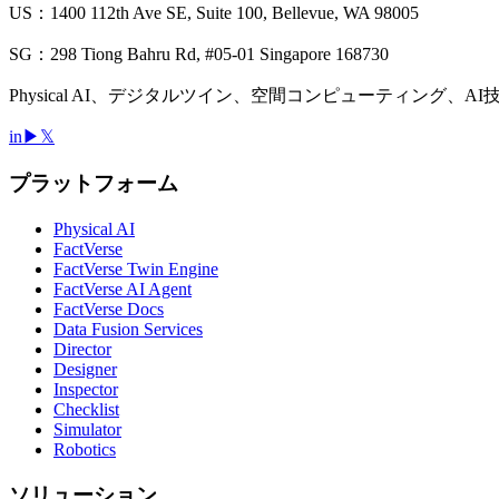
US：1400 112th Ave SE, Suite 100, Bellevue, WA 98005
SG：298 Tiong Bahru Rd, #05-01 Singapore 168730
Physical AI、デジタルツイン、空間コンピューティング、A
in
▶
𝕏
プラットフォーム
Physical AI
FactVerse
FactVerse Twin Engine
FactVerse AI Agent
FactVerse Docs
Data Fusion Services
Director
Designer
Inspector
Checklist
Simulator
Robotics
ソリューション