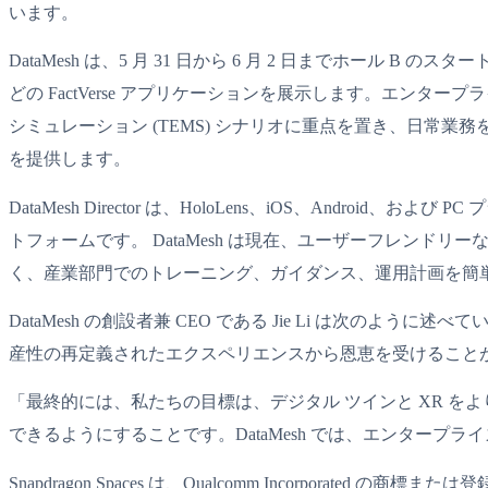
います。
DataMesh は、5 月 31 日から 6 月 2 日までホール B のスタートアップ
どの FactVerse アプリケーションを展示します。エンター
シミュレーション (TEMS) シナリオに重点を置き、日
を提供します。
DataMesh Director は、HoloLens、iOS、An
トフォームです。 DataMesh は現在、ユーザーフレンドリ
く、産業部門でのトレーニング、ガイダンス、運用計画を簡
DataMesh の創設者兼 CEO である Jie Li は
産性の再定義されたエクスペリエンスから恩恵を受けること
「最終的には、私たちの目標は、デジタル ツインと XR をよ
できるようにすることです。DataMesh では、エンタープライズ
Snapdragon Spaces は、Qualcomm Incorporated の商標ま