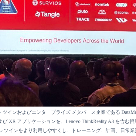
ル ツインおよびエンタープライズ メタバース企業である DataMesh は
ンおよび XR アプリケーションを、Lenovo ThinkReality 
ル ツインをより利用しやすくし、トレーニング、計画、日常業