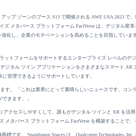
 ゾーンのブース S13 で開催される AWE USA 2023 で、DataMesh Dir
プライズ メタバース プラットフォーム FactVerse は、デ
常業務を強化し、企業のモチベーションを高めることを目指してい
droid、および PC プラットフォームをサポートするエンタープライズ 
ーなデジタル ツイン アプリケーションをさまざまなスマート A
単に管理できるようにサポートしています。
次のように述べています。 「これは業界にとって素晴らしいニュースで
ができます。」
りアクセスしやすくして、誰もがデジタル ツインと XR を活
 メタバース プラットフォーム FactVerse を構築することで
たは登録商標です。 Snapdragon Spaces は、Qualcomm Technolo