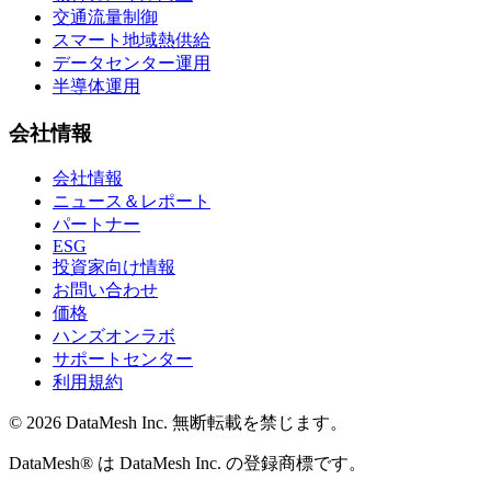
交通流量制御
スマート地域熱供給
データセンター運用
半導体運用
会社情報
会社情報
ニュース＆レポート
パートナー
ESG
投資家向け情報
お問い合わせ
価格
ハンズオンラボ
サポートセンター
利用規約
© 2026 DataMesh Inc. 無断転載を禁じます。
DataMesh® は DataMesh Inc. の登録商標です。