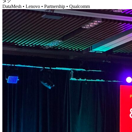
タグ
DataMesh • Lenovo • Partnership • Qualcomm