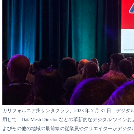
カリフォルニア州サンタクララ、2023 年 5 月 31 日 – デジタ
用して、DataMesh Director などの革新的なデジタル ツイ
よびその他の地域の最前線の従業員やクリエイターがデジタ