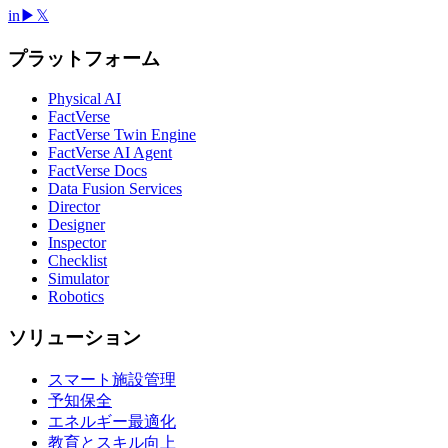
in
▶
𝕏
プラットフォーム
Physical AI
FactVerse
FactVerse Twin Engine
FactVerse AI Agent
FactVerse Docs
Data Fusion Services
Director
Designer
Inspector
Checklist
Simulator
Robotics
ソリューション
スマート施設管理
予知保全
エネルギー最適化
教育とスキル向上