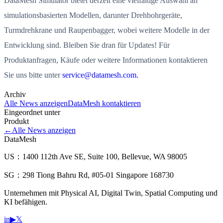
DataMesh Simulator bietet derzeit eine vielfältige Auswahl an
simulationsbasierten Modellen, darunter Drehbohrgeräte,
Turmdrehkrane und Raupenbagger, wobei weitere Modelle in der
Entwicklung sind. Bleiben Sie dran für Updates! Für
Produktanfragen, Käufe oder weitere Informationen kontaktieren
Sie uns bitte unter
service@datamesh.com.
Archiv
Alle News anzeigen
DataMesh kontaktieren
Eingeordnet unter
Produkt
←
Alle News anzeigen
DataMesh
US：1400 112th Ave SE, Suite 100, Bellevue, WA 98005
SG：298 Tiong Bahru Rd, #05-01 Singapore 168730
Unternehmen mit Physical AI, Digital Twin, Spatial Computing und
KI befähigen.
in
▶
𝕏