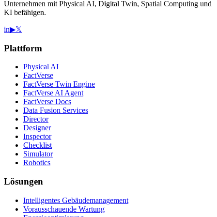
Unternehmen mit Physical AI, Digital Twin, Spatial Computing und
KI befähigen.
in
▶
𝕏
Plattform
Physical AI
FactVerse
FactVerse Twin Engine
FactVerse AI Agent
FactVerse Docs
Data Fusion Services
Director
Designer
Inspector
Checklist
Simulator
Robotics
Lösungen
Intelligentes Gebäudemanagement
Vorausschauende Wartung