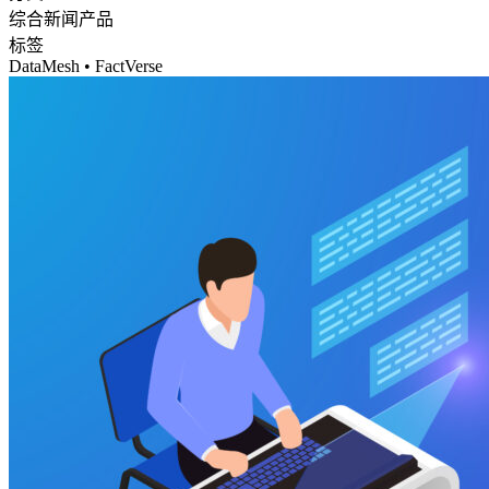
综合
新闻
产品
标签
DataMesh • FactVerse